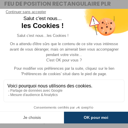
FEU DE POSITION RECTANGULAIRE PLR
1006 AVEC CATADIOPTRE BLANC -
JOKON
Le feu de position latéral encastré PLR 1006 Jokon est
conçu pour les caravanes et camping-cars. Sa
conception compacte permet une intégration discrète
sur le véhicule tout en améliorant la visibilité latérale lors
des déplacements.
UNE MEILLEURE VISIBILITÉ LATÉRALE
Ce feu de position avec catadioptre blanc contribue à
rendre le véhicule plus visible sur les côtés. Il participe
ainsi à renforcer la sécurité pendant la circulation et les
manœuvres.
INSTALLATION SIMPLE AU QUOTIDIEN
Le modèle PLR 1006 peut être installé aussi bien à droite
qu’à gauche du véhicule. L’ampoule déjà intégrée
facilite sa mise en place.