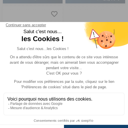
Ampoule 220 Volts B15
Réf : P000042
EN STOCK