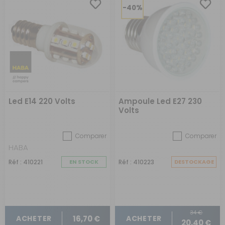
-40%
Led E14 220 Volts
Ampoule Led E27 230
Volts
Comparer
Comparer
HABA
Réf : 410221
EN STOCK
Réf : 410223
DESTOCKAGE
34 €
16,70 €
ACHETER
ACHETER
20,40 €