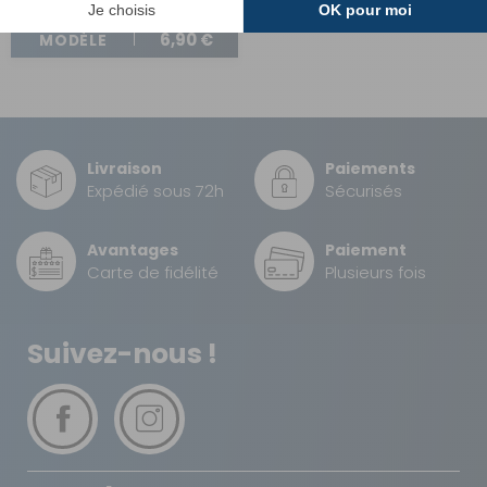
A partir de :
CHOISIR LE
6,90 €
MODÈLE
Livraison
Paiements
Expédié sous 72h
Sécurisés
Avantages
Paiement
Carte de fidélité
Plusieurs fois
Suivez-nous !