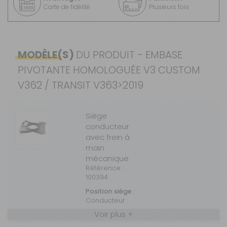
Carte de fidélité
Plusieurs fois
MODÈLE(S)
DU PRODUIT - EMBASE
PIVOTANTE HOMOLOGUÉE V3 CUSTOM
V362 / TRANSIT V363>2019
Siège
conducteur
avec frein à
main
mécanique
Référence :
100394
Position siège :
Conducteur
Voir plus +
Type frein à
main :