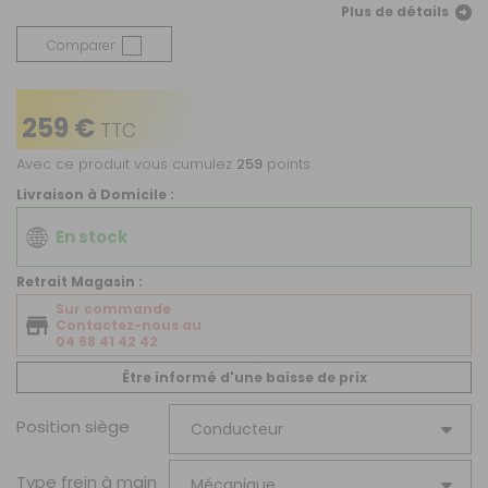
Plus de détails
Comparer
259 €
TTC
Avec ce produit vous cumulez
259
points.
Livraison à Domicile :
En stock
Retrait Magasin :
Sur commande
Contactez-nous au
04 68 41 42 42
Être informé d'une baisse de prix
Position siège
Type frein à main