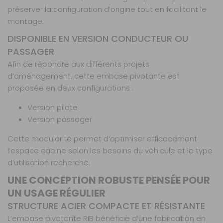
passager
préserver la configuration d’origine tout en facilitant le
Référence :
montage.
100395
Position siège :
DISPONIBLE EN VERSION CONDUCTEUR OU
Passager
PASSAGER
Type frein à
Afin de répondre aux différents projets
main :
Sans
d’aménagement, cette embase pivotante est
Prix :
259 €
TTC
proposée en deux configurations :
Disponibilité :
Livraison à Domicile
DISPONIBLE EN LIVRAISON : EN STOCK
Version pilote
Retrait Magasin
Version passager
Sur commande
Contactez-nous au
Cette modularité permet d’optimiser efficacement
04 68 41 42 42
l’espace cabine selon les besoins du véhicule et le type
AJOUTER AU PANIER
d’utilisation recherché.
UNE CONCEPTION ROBUSTE PENSÉE POUR
UN USAGE RÉGULIER
STRUCTURE ACIER COMPACTE ET RÉSISTANTE
L’embase pivotante RIB bénéficie d’une fabrication en