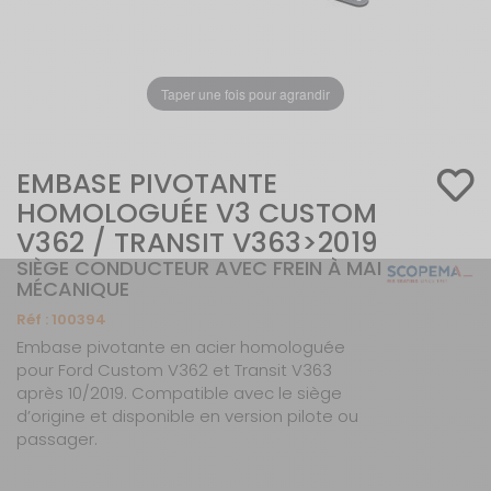
Taper une fois pour agrandir
EMBASE PIVOTANTE
HOMOLOGUÉE V3 CUSTOM
V362 / TRANSIT V363>2019
SIÈGE CONDUCTEUR AVEC FREIN À MAIN
MÉCANIQUE
Réf :
100394
Embase pivotante en acier homologuée
pour Ford Custom V362 et Transit V363
après 10/2019. Compatible avec le siège
d’origine et disponible en version pilote ou
passager.