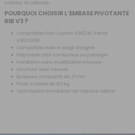
intérieur du véhicule.
POURQUOI CHOISIR L’EMBASE PIVOTANTE
RIB V3 ?
Compatible Ford Custom V362 et Transit
V363>2019
Compatible avec le siège d’origine
Disponible côté conducteur ou passager
Installation sans modification intrusive
Structure acier robuste
Épaisseur compacte de 21 mm
Poids maîtrisé de 8,5 kg
Optimisation immédiate de l’espace cabine
CETTE EMBASE EST-ELLE COMPATIBLE AVEC
Caractéristiques
Nos modes de livraison
TOUS LES FORD TRANSIT ?
Elle est compatible avec les Ford Custom V362 et
Véhicule :
Livraison en MAGASIN
Ford Custom V362 /
Transit V363 produits après octobre 2019.