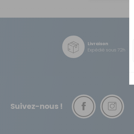
OUVERTURE - RIDEAUX -
MOUSTIQUAIRES
ISOLATION - PROTECTION
SÉCURITÉ
CONFORT CABINE
Livraison
Expédié sous 72h
RANGEMENT
MARCHEPIEDS - QUINCAILLERIE
GUIDES - SPORT - JEUX - ANIMAUX
Suivez-nous !