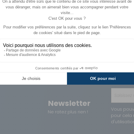
Paiements
Avantages
Sécurisés
Carte de fidélit
Newsletter
Vous pouv
Ne ratez plus rien !
pour cela 
d'utilisatio