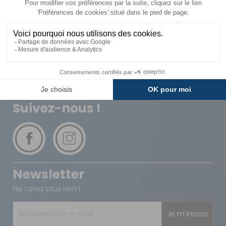
Livraison
Paiements
Expédié sous 72h
Sécurisés
Avantages
Paiement
Carte de fidélité
Plusieurs fois
Suivez-nous !
Newsletter
Ne ratez plus rien !
Je m'inscris