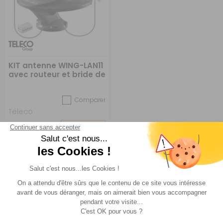
KIT antenne WING-LAN11
avec routeur et bride de
fixation
Comparer
Teleco
Réf : 452914
SUR
COMMANDE
699 €
ACHETER