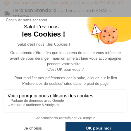
Sur commande : Contactez-nous au 04 68 41 42 42
Livraison Standard
par Livraison en MAGASIN :
Offerte
.
Livraison
Paiements
Expédié sous 72h
Sécurisés
Avantages
Paiement
Carte de fidélité
Plusieurs fois
Description
+ produits
Informations