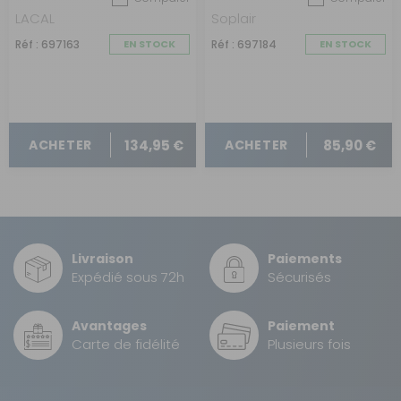
LACAL
Soplair
Réf : 697163
EN STOCK
Réf : 697184
EN STOCK
134,95 €
85,90 €
ACHETER
ACHETER
Livraison
Paiements
Expédié sous 72h
Sécurisés
Avantages
Paiement
Carte de fidélité
Plusieurs fois