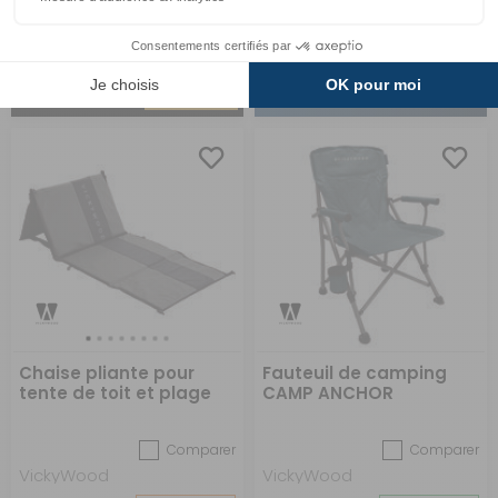
A partir de :
CHOISIR LE
25,90 €
ACHETER
16,90 €
129,90 €
MODÈLE
Chaise pliante pour
Fauteuil de camping
tente de toit et plage
CAMP ANCHOR
Comparer
Comparer
VickyWood
VickyWood