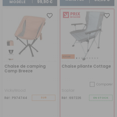
99,90 €
MODÈLE
Chaise de camping
Chaise pliante Cottage
Camp Breeze
Comparer
VickyWood
Soplair
Réf : P974744
SUR
Réf : 697226
EN STOCK
COMMANDE