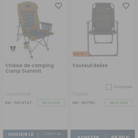
Chaise de camping
Fauteuil Belize
Camp Summit
Comparer
VickyWood
Soplair
Réf : P974747
EN STOCK
Réf : 697192
EN STOCK
A partir de :
CHOISIR LE
59,90 €
ACHETER