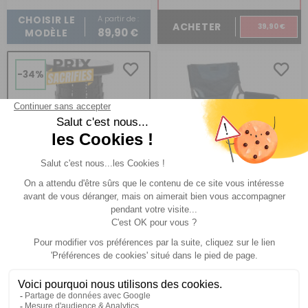
A partir de :
CHOISIR LE
ACHETER
39,90 €
89,90 €
MODÈLE
-34%
Tabouret télescopique
Chaise de camping
Camp Horizon
Comparer
Mini Max stool
VickyWood
Réf : 697223
DESTOCKAGE
Réf : P974745
SUR
COMMANDE
(1)