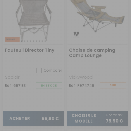
Fauteuil Director Tiny
Chaise de camping
Camp Lounge
Comparer
Soplair
VickyWood
Réf : 697183
EN STOCK
Réf : P974746
SUR
COMMANDE
A partir de :
CHOISIR LE
55,90 €
ACHETER
79,90 €
MODÈLE