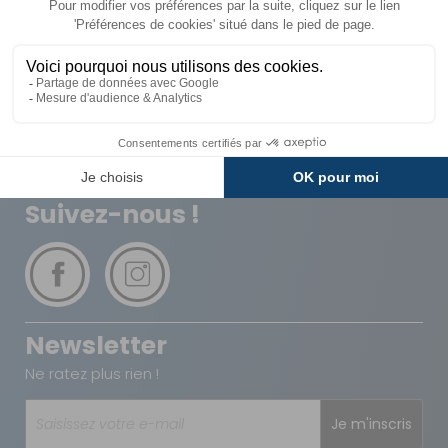
Livraison
Paiements
Expédié sous 72h
Sécurisés
Avantages
Paiement
Carte de fidélité
Plusieurs fois
Suivez-nous !
Newsletter
Ne ratez plus rien !
Je m'inscris