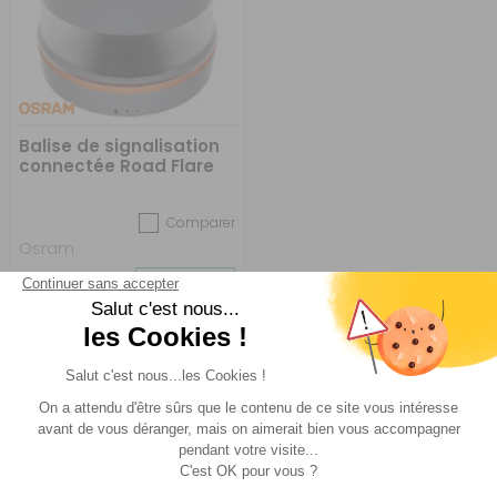
Balise de signalisation
connectée Road Flare
Signal V16 IoT
Comparer
Osram
Réf : 051002
EN STOCK
55 €
ACHETER