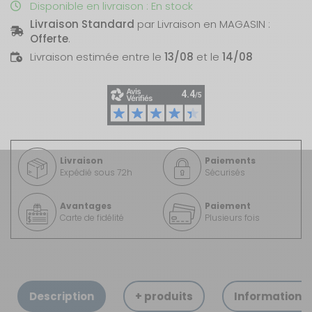
Disponible en livraison : En stock
Livraison Standard
par Livraison en MAGASIN :
Offerte
.
Livraison estimée entre le
13/08
et le
14/08
Livraison
Paiements
Expédié sous 72h
Sécurisés
Avantages
Paiement
Carte de fidélité
Plusieurs fois
Description
+ produits
Informations