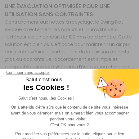
UNE ÉVACUATION OPTIMISÉE POUR UNE
UTILISATION SANS CONTRAINTES
Contrairement aux hottes à recyclage, la Swing Flat
évacue directement les odeurs et l’humidité vers
l’extérieur via un conduit de 100 mm de diamètre. Cette
solution est bien plus efficace pour maintenir un air pur
dans votre véhicule, surtout lors de la cuisson de plats
gras ou odorants. Le raccordement est simple et
compatible avec les systèmes d’évacuation standard
des camping-cars et caravanes. Que vous soyez en
stationnement prolongé ou en mouvement, cette hotte
garantit une ventilation continue sans risque de
saturation, préservant ainsi la qualité de l’air et le
confort de votre espace de vie. Son fonctionnement
silencieux évite également les nuisances sonores, un
détail appréciable pour les nuits en camping ou les
pauses repas en pleine nature.
UNE SOLUTION DURABLE ET ADAPTÉE AUX