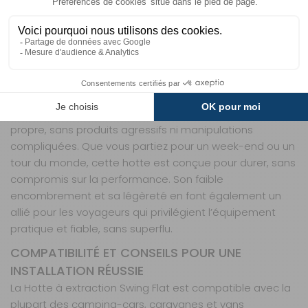
CONDITIONS DE VOYAGE
Conçue pour résister aux aléas de la route, la Hotte
Swing Flat allie matériaux robustes et finition soignée.
L’acier inoxydable de sa structure résiste à la corrosion
et aux chocs, tandis que son corps en ABS noir limite les
traces de doigts et les rayures. Son entretien est tout
aussi simple : un coup d’éponge suffit pour la maintenir
propre, sans produits agressifs ni manipulations
compliquées. Que vous partiez pour un week-end ou un
tour du monde, cette hotte est conçue pour durer, sans
compromis sur la performance. Son faible
encombrement et sa légèreté en font également un
allié pour les voyageurs qui privilégient l’équipement
pratique et fiable, sans superflu.
COMPATIBILITÉ ET CONSEILS POUR UNE
INSTALLATION RÉUSSIE
La Hotte à extraction Swing Flat est compatible avec la
plupart des camping-cars, caravanes et vans