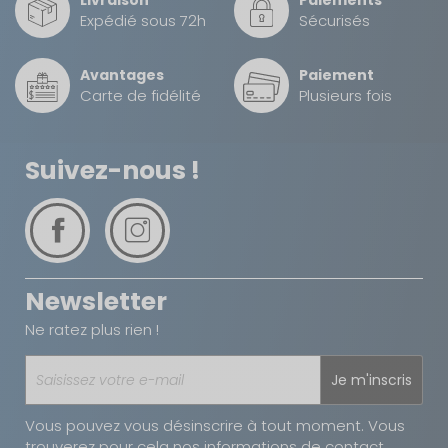
Livraison
Paiements
éclairent précisément la zone de cuisson, même
Expédié sous 72h
Sécurisés
en l’absence de lumière naturelle, comme lors des
nuits en bivouac.
Avantages
Paiement
Carte de fidélité
Plusieurs fois
Son installation en applique murale, sans perçage
complexe ni outils spécifiques, permet une mise
en place rapide et sécurisée, même pour les
Suivez-nous !
utilisateurs peu expérimentés, tout en libérant
l’espace sous la hotte pour ranger casseroles ou
ustensiles lors des déplacements.
Newsletter
Ne ratez plus rien !
Je m'inscris
Vous pouvez vous désinscrire à tout moment. Vous
trouverez pour cela nos informations de contact