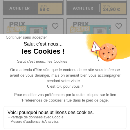
115 €
44 €
ACHETER
ACHETER
69 €
24,90 €
Convertisseur Pur Sinus
Convertisseur Pur Sinus
AC Master 12/500
AC Master 12/300
Comparer
Comparer
Mastervolt
Mastervolt
Réf : 466417
EN STOCK
Réf : 466416
EN STOCK