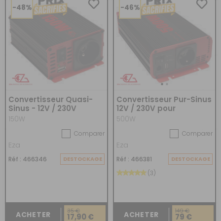
-48%
-46%
Convertisseur Quasi-
Convertisseur Pur-Sinus
Sinus - 12V / 230V
12V / 230V pour
camping-car
150W
500W
Comparer
Comparer
Eza
Eza
Réf : 466346
DESTOCKAGE
Réf : 466381
DESTOCKAGE
(3)
35 €
149 €
ACHETER
ACHETER
17,90 €
79 €