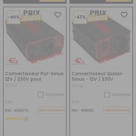
-40%
-43%
Convertisseur Pur-Sinus
Convertisseur Quasi-
12V / 230V pour
Sinus - 12V / 230V
camping-car
300W
300W
Comparer
Comparer
Eza
Eza
Réf : 466373
DESTOCKAGE
Réf : 466351
DESTOCKAGE
(1)