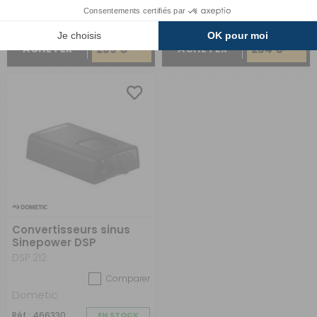
289 €
234 €
ACHETER
ACHETER
Convertisseurs sinus
Sinepower DSP
DSP 212
Comparer
Dometic
Réf : 466330
EN STOCK