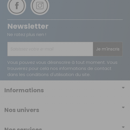
Newsletter
Ne ratez plus rien !
Je m'inscris
Vous pouvez vous désinscrire à tout moment. Vous
trouverez pour cela nos informations de contact
dans les conditions d'utilisation du site.
Informations
Conditions générales de vente
Nos univers
Conditions générales d'utilisation
Mobilier
Politique de confidentialité
Nos services