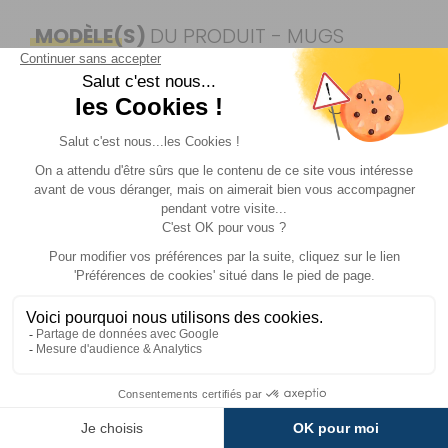
MODÈLE(S)
DU PRODUIT - MUGS
ISOTHERME
30 cl
- 28%
Référence :
522367
Modèle :
MUG
ISOTHERME
60cl
Contenance :
0,3 l
Prix :
35 €
TTC
Voir plus +
24,90 €
TTC
Disponibilité :
Livraison à Domicile
DISPONIBLE EN LIVRAISON : EN STOCK
Retrait Magasin
Description
Livraison et retour
DISPONIBLE IMMÉDIATEMENT
DANS 22 MAGASIN(S)