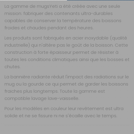
AJOUTER AU PANIER
La gamme de mugsYeti a été créée avec une seule
mission: fabriquer des contenants ultra-durables
capables de conserver la température des boissons
60cl
froides et chaudes pendant des heures.
- 30%
Référence :
522368
Les produits sont fabriqués en acier inoxydable (qualité
Modèle :
MUG
industrielle) qui n'altère pas le goût de la boisson. Cette
ISOTHERME
construction à forte épaisseur permet de résister à
COUVERCLE
toutes les conditions climatiques ainsi que les bosses et
60CL
chutes.
Contenance :
0,6 l
La bannière radiante réduit l'impact des radiations sur le
mug ou la gourde ce qui permet de garder les boissons
Prix :
40 €
TTC
27,90 €
TTC
fraiches plus longtemps. Toute la gamme est
compatible lavage lave-vaisselle.
Disponibilité :
Livraison à Domicile
Indisponible
Pour les modèles en couleur leur revêtement est ultra
Retrait magasin uniquement (maximum : 5)
Retrait Magasin
solide et ne se fissure ni ne s'écaille avec le temps.
DISPONIBLE IMMÉDIATEMENT
DANS 16 MAGASIN(S)
Nos modes de livraison