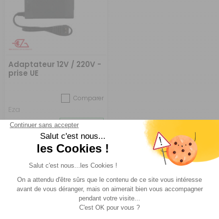
Adaptateur 12V / 220V -
prise UE
Comparer
Eza
Réf : 522356
EN STOCK
(2)
29,90 €
ACHETER