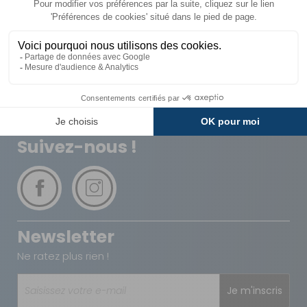
Livraison
Paiements
Expédié sous 72h
Sécurisés
Avantages
Paiement
Carte de fidélité
Plusieurs fois
Suivez-nous !
Newsletter
Ne ratez plus rien !
Je m'inscris