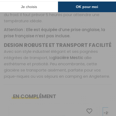
indépendance totale. Notez que le branchement 12 V
maintient le froid, tandis que le 220 V ou le gaz le produit
du froid. Il faut prévoir 5 heures pour atteindre une
température idéale.
Attention : Elle est équipée d’une prise anglaise, la
prise française n’est pas incluse.
DESIGN ROBUSTE ET TRANSPORT FACILITÉ
Avec son style industriel élégant et ses poignées
intégrées de transport, la
glacière Mestic
allie
esthétisme et praticité. Peu encombrante, cette
glacière se transporte aisément, parfaite pour vos
pique-niques ou vos séjours en camping en Angleterre.
Caractéristiques
Nos modes de livraison
Avec ses dimensions compactes de 48 x 52 x 47
EN COMPLÉMENT
cm et sa capacité généreuse de 42 litres, cette
Capacité :
Livraison en MAGASIN
42 l
GRATUIT
glacière portable à absorption Mestic™ est conçue
Sous 3 heures pour un produit disponible
-29%
pour s’intégrer parfaitement dans un camping-car,
Coloris :
Noir