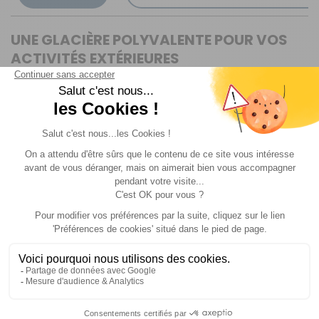
UNE GLACIÈRE POLYVALENTE POUR VOS
ACTIVITÉS EXTÉRIEURES
Avec une capacité de refroidissement jusqu’à 25°C en
dessous de la température ambiante, la
glacière
assure une conservation optimale de vos aliments et
boissons. Avec ses 40 litres, cette
glacière à
absorption
accueille jusqu’à 50 canettes ou des
bouteilles de 2 L en position verticale. La glacière
combine performance et silence pour s’utiliser comme
réfrigérateur d’appoint ou glacière classique.
UNE GLACIÈRE TRIMIXTE AVEC PRISE
ANGLAISE
Conçue pour s’adapter à tous vos voyages au
Royaume-Uni, cette
glacière trimixte
fonctionne sur
secteur (220 V), batterie de véhicule (12 V) ou bouteille
de gaz (avec détendeur non fourni), offrant une