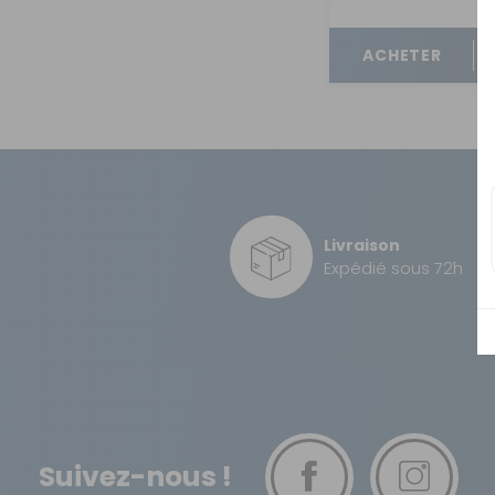
OUVERTURE - RIDEAUX -
MOUSTIQUAIRES
ACHETER
ISOLATION - PROTECTION
SÉCURITÉ
CONFORT CABINE
RANGEMENT
MARCHEPIEDS - QUINCAILLERIE
Livraison
Expédié sous 72h
GUIDES - SPORT - JEUX - ANIMAUX
Suivez-nous !