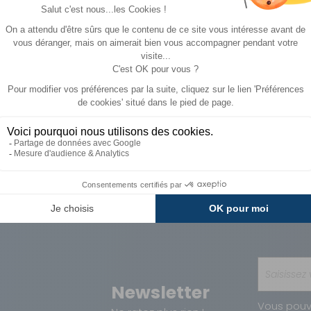
743 €
816 €
ACHETER
Paiements
Avantages
Sécurisés
Carte de fidélit
Newsletter
Vous pouv