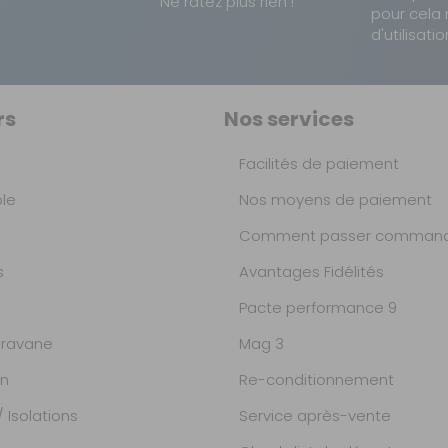
Ne ratez plus rien !
pour cela 
d'utilisatio
rs
Nos services
Facilités de paiement
ble
Nos moyens de paiement
Comment passer command
s
Avantages Fidélités
Pacte performance 9
ravane
Mag 3
on
Re-conditionnement
 Isolations
Service après-vente