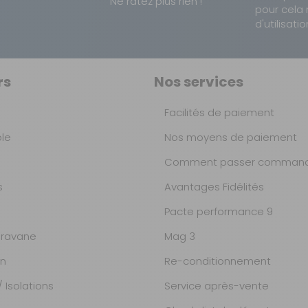
Ne ratez plus rien !
pour cela 
d'utilisatio
rs
Nos services
Facilités de paiement
ble
Nos moyens de paiement
Comment passer command
s
Avantages Fidélités
Pacte performance 9
ravane
Mag 3
on
Re-conditionnement
 Isolations
Service après-vente