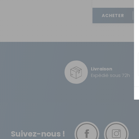
OUVERTURE - RIDEAUX -
MOUSTIQUAIRES
ACHETER
ISOLATION - PROTECTION
SÉCURITÉ
CONFORT CABINE
RANGEMENT
MARCHEPIEDS - QUINCAILLERIE
Livraison
Expédié sous 72h
GUIDES - SPORT - JEUX - ANIMAUX
Suivez-nous !