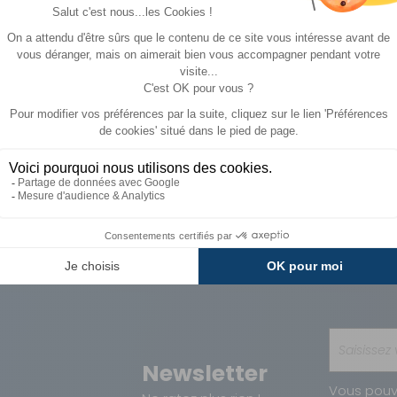
942,20 €
1 111 €
ACHETER
Paiements
Avantages
Sécurisés
Carte de fidélit
Newsletter
Vous pouv