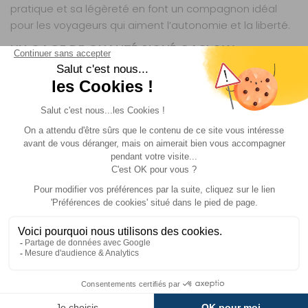
pratique et sa légèreté en font un compagnon idéal
pour les voyageurs qui aiment l’autonomie et la liberté.
UN GAGE DE QUALITÉ SIGNÉ GASLOW
Fabriqué par Gaslow International Ltd, cet adaptateur
bénéficie de l’expertise d’une marque reconnue dans le
domaine des systèmes GPL pour véhicules de loisirs.
Conçu pour répondre aux normes les plus strictes, il allie
performance et durabilité. Que vous soyez un camping-
cariste aguerri ou un voyageur occasionnel, cet
accessoire vous assure une expérience de remplissage
fluide et sans souci, où que vos aventures vous mènent.
Gaslow est une marque britannique spécialisée dans
les solutions GPL pour camping-cars, caravanes et
véhicules aménagés. Réputée pour ses systèmes de
remplissage et ses accessoires haut de gamme, la
marque allie innovation et fiabilité pour offrir aux
voyageurs une autonomie optimale. Ses produits,
conçus pour résister aux conditions les plus exigeantes,