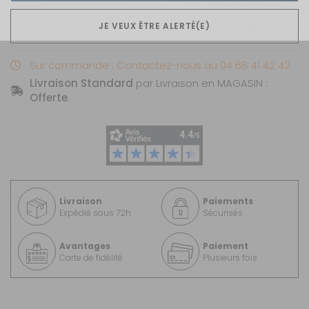
JE VEUX ÊTRE ALERTÉ(E)
Sur commande : Contactez-nous au 04 68 41 42 42
Livraison Standard
par Livraison en MAGASIN :
Offerte
.
Livraison
Paiements
Expédié sous 72h
Sécurisés
Avantages
Paiement
Carte de fidélité
Plusieurs fois