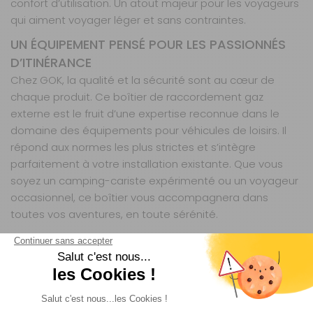
confort d’utilisation. Un atout majeur pour les voyageurs
qui aiment voyager léger et sans contraintes.
UN ÉQUIPEMENT PENSÉ POUR LES PASSIONNÉS
D’ITINÉRANCE
Chez GOK, la qualité et la sécurité sont au cœur de
chaque produit. Ce boîtier de raccordement gaz
externe est le fruit d’une expertise reconnue dans le
domaine des équipements pour véhicules de loisirs. Il
répond aux normes les plus strictes et s’intègre
parfaitement à votre installation existante. Que vous
soyez un camping-cariste expérimenté ou un voyageur
occasionnel, ce boîtier vous accompagnera dans
toutes vos aventures, en toute sérénité.
GOK est une marque allemande spécialisée dans les
solutions gaz pour camping-cars, caravanes et
bateaux. Reconnue pour son expertise technique et la
robustesse de ses produits, elle propose des
équipements conçus pour allier sécurité, praticité et