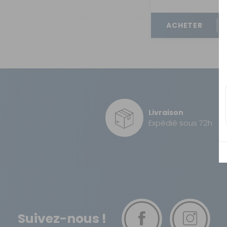
OUVERTURE - RIDEAUX -
MOUSTIQUAIRES
ACHETER
ISOLATION - PROTECTION
SÉCURITÉ
CONFORT CABINE
RANGEMENT
MARCHEPIEDS - QUINCAILLERIE
Livraison
Expédié sous 72h
GUIDES - SPORT - JEUX - ANIMAUX
Suivez-nous !