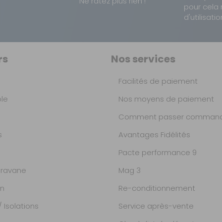
Ne ratez plus rien !
pour cela 
d'utilisatio
rs
Nos services
Facilités de paiement
ble
Nos moyens de paiement
Comment passer command
s
Avantages Fidélités
Pacte performance 9
ravane
Mag 3
on
Re-conditionnement
 Isolations
Service après-vente