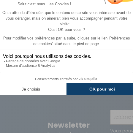
34,99 €
CHOISIR LE
A partir de :
249 €
31,99 €
MODÈLE
Paiements
Avantages
Sécurisés
Carte de fidélit
Newsletter
Vous pouv