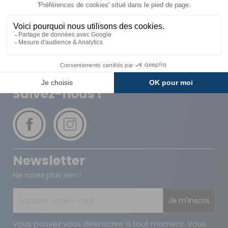
Livraison
Paiements
Expédié sous 72h
Sécurisés
Avantages
Paiement
Carte de fidélité
Plusieurs fois
Suivez-nous !
Newsletter
Ne ratez plus rien !
Je m'inscris
Vous pouvez vous désinscrire à tout moment. Vous