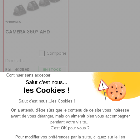
CAMERA 360° AHD
Comparer
Dometic
Réf : 402990
EN STOCK
ACHETER
1 395 €