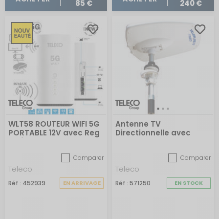
85 €
240 €
WLT58 ROUTEUR WIFI 5G
Antenne TV
PORTABLE 12V avec Reg
Directionnelle avec
DC/DC 1236-12 +CABLES
amplificateur AT412 5G
TS9/SMA
Teleplus X2/39
Comparer
Comparer
Teleco
Teleco
Réf : 452939
EN ARRIVAGE
Réf : 571250
EN STOCK