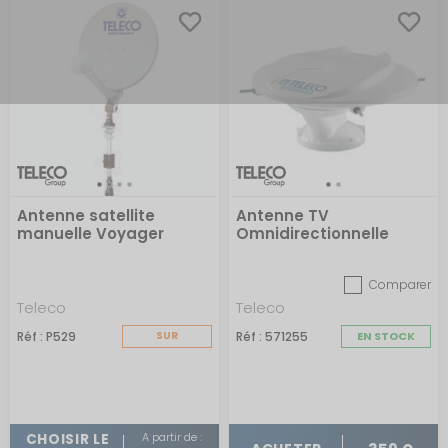
Antenne satellite
Antenne TV
manuelle Voyager
Omnidirectionnelle
Motosat Digimatic G3
WING22 avec
amplificateur AT412 5G,
Comparer
câble coaxial de 5m
Teleco
Teleco
Réf : P529
SUR
Réf : 571255
EN STOCK
COMMANDE
A partir de :
CHOISIR LE