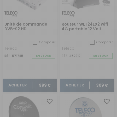
Unité de commande
Routeur WLT24EX2 wifi
DVB-S2 HD
4G portable 12 Volt
Comparer
Comparer
Teleco
Teleco
Réf : 571785
EN STOCK
Réf : 452912
EN STOCK
999 €
309 €
ACHETER
ACHETER