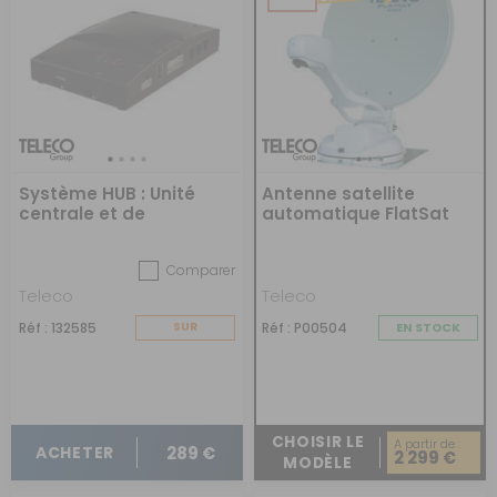
Système HUB : Unité
Antenne satellite
centrale et de
automatique FlatSat
surveillance
Easy
Comparer
Teleco
Teleco
Réf : 132585
SUR
Réf : P00504
EN STOCK
COMMANDE
CHOISIR LE
A partir de :
289 €
ACHETER
2 299 €
MODÈLE