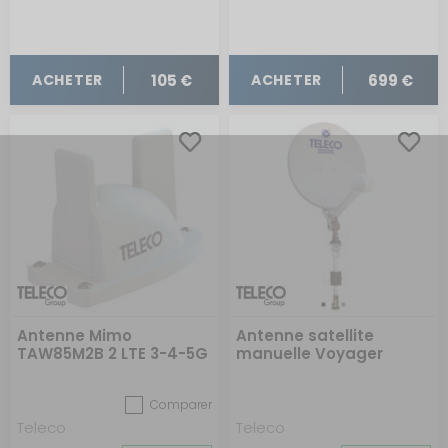
105 €
699 €
ACHETER
ACHETER
Antenne Mimo
Antenne satellite
TAW85M2B 2 LTE 3-4-5G
manuelle Voyager
blanc
Digimatic G3
Comparer
Teleco
Teleco