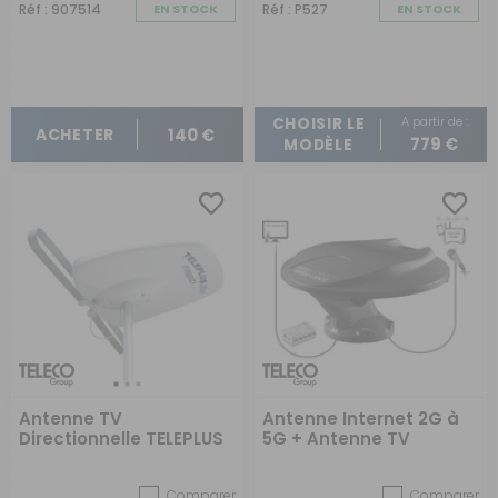
Réf : 907514
EN STOCK
Réf : P527
EN STOCK
A partir de :
CHOISIR LE
140 €
ACHETER
779 €
MODÈLE
Antenne TV
Antenne Internet 2G à
Directionnelle TELEPLUS
5G + Antenne TV
3G avec amplificateur
omnidirectionnelle +
AT412 5G et fixation
Radio DAB
Comparer
Comparer