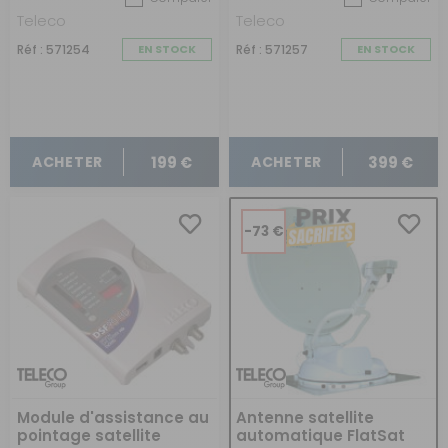
Zamak, câble coaxial
5m
Teleco
Teleco
Réf : 571254
EN STOCK
Réf : 571257
EN STOCK
199 €
399 €
ACHETER
ACHETER
-73 €
Module d'assistance au
Antenne satellite
pointage satellite
automatique FlatSat