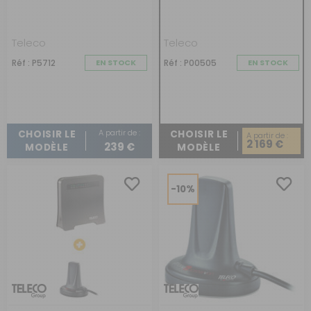
Classic
Teleco
Teleco
Réf : P5712
EN STOCK
Réf : P00505
EN STOCK
A partir de :
CHOISIR LE
CHOISIR LE
A partir de :
2 169 €
239 €
MODÈLE
MODÈLE
-10%