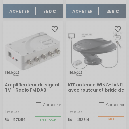
790 €
269 €
ACHETER
ACHETER
Amplificateur de signal
KIT antenne WING-LAN11
TV - Radio FM DAB
avec routeur et bride de
fixation
Comparer
Comparer
Teleco
Teleco
Réf : 571256
EN STOCK
Réf : 452914
SUR
COMMANDE