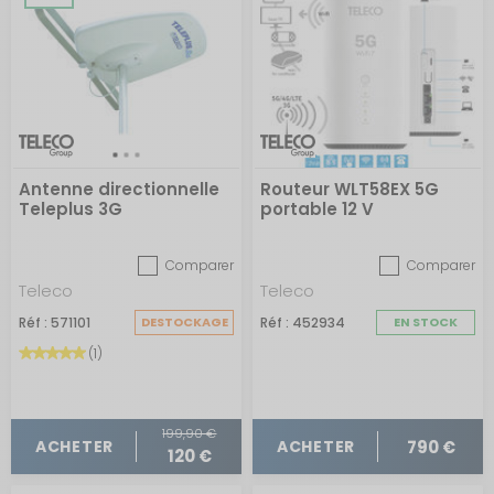
Antenne directionnelle
Routeur WLT58EX 5G
Teleplus 3G
portable 12 V
Comparer
Comparer
Teleco
Teleco
Réf : 571101
DESTOCKAGE
Réf : 452934
EN STOCK
(1)
199,90 €
790 €
ACHETER
ACHETER
120 €