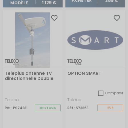
359 €
ACHETER
1 129 €
MODÈLE
Teleplus antenne TV
OPTION SMART
directionnelle Double
polarité avec VHF, UHF
V/O & amplificateur
Comparer
AT412 5G
Teleco
Teleco
Réf : P974281
EN STOCK
Réf : 573868
SUR
COMMANDE