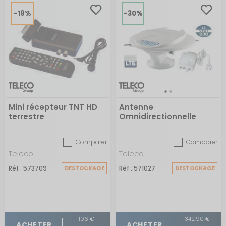
-19%
-30%
Mini récepteur TNT HD
Antenne
terrestre
Omnidirectionnelle
Wing 22
Comparer
Comparer
Teleco
Teleco
Réf : 573709
DESTOCKAGE
Réf : 571027
DESTOCKAGE
106 €
342,90 €
ACHETER
ACHETER