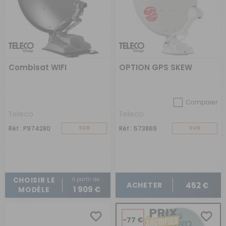
Combisat WIFI
OPTION GPS SKEW
Comparer
Teleco
Teleco
Réf : P974280
SUR
Réf : 573869
SUR
COMMANDE
COMMANDE
A partir de :
CHOISIR LE
452 €
ACHETER
1 909 €
MODÈLE
-77 €