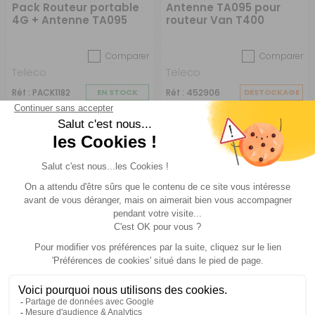
Pack Routeur portable
Antenne TA095 pour
4G + Antenne TA095
routeur Van T400
pour routeur Van T400
Comparer
Comparer
Teleco
Teleco
Réf : PACK1182
EN STOCK
Réf : 452906
DESTOCKAGE
(1)
69 €
268 €
ACHETER
ACHETER
61,90 €