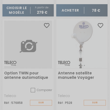
A partir de :
CHOISIR LE
78 €
ACHETER
279 €
MODÈLE
Option TWIN pour
Antenne satellite
antenne automatique
manuelle Voyager
Motosat seule
Comparer
Teleco
Teleco
Réf : 576858
SUR
Réf : P528
SUR
COMMANDE
COMMANDE