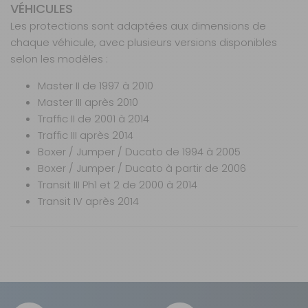
DANS 33 MAGASIN(S)
VÉHICULES
AJOUTER AU PANIER
Les protections sont adaptées aux dimensions de
chaque véhicule, avec plusieurs versions disponibles
selon les modèles :
Master II -
-
1997 - 2010
Master II de 1997 à 2010
Référence :
Master III après 2010
42%
091602B
Traffic II de 2001 à 2014
Année :
De
Traffic III après 2014
1997 à 2010
Boxer / Jumper / Ducato de 1994 à 2005
Véhicule :
Boxer / Jumper / Ducato à partir de 2006
RENAULT
Transit III Ph1 et 2 de 2000 à 2014
MASTER II
Transit IV après 2014
Prix :
69 €
TTC
39,90 €
TTC
Nos modes de livraison
Marque : Roc Line
Isolation thermique été et hiver
Disponibilité :
Livraison à Domicile
DISPONIBLE EN LIVRAISON : EN STOCK
Nature : Protection isotherme intérieure
Limite la chaleur et le froid
Retrait Magasin
Résistance : Résistant
Réduction de la condensation grâce au montage
Livraison en MAGASIN
Sur commande
GRATUIT
Application : Isolation intérieure pare-brise et vitres
intérieur
Sous 3 heures pour un produit disponible
Contactez-nous au
latérales pour camping-car et fourgon
Kit complet avec fixations et sac de rangement
04 68 41 42 42