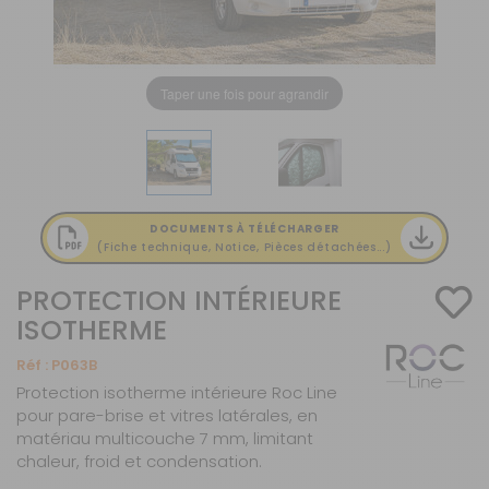
Taper une fois pour agrandir
DOCUMENTS À TÉLÉCHARGER
(Fiche technique, Notice, Pièces détachées...)
PROTECTION INTÉRIEURE
ISOTHERME
Réf :
P063B
Protection isotherme intérieure Roc Line
pour pare-brise et vitres latérales, en
matériau multicouche 7 mm, limitant
chaleur, froid et condensation.