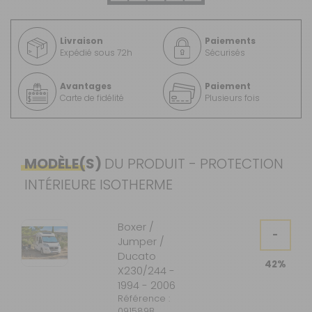
Livraison
Paiements
Expédié sous 72h
Sécurisés
Avantages
Paiement
Carte de fidélité
Plusieurs fois
MODÈLE(S)
DU PRODUIT - PROTECTION
INTÉRIEURE ISOTHERME
Boxer /
-
Jumper /
Ducato
42%
X230/244 -
1994 - 2006
Référence :
091589B