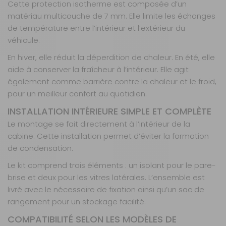
-
Cette protection isotherme est composée d’un
Jumper /
Ducato
matériau multicouche de 7 mm. Elle limite les échanges
42%
X250/290 - à
de température entre l’intérieur et l’extérieur du
partir de
véhicule.
2006
En hiver, elle réduit la déperdition de chaleur. En été, elle
Référence :
091710B
aide à conserver la fraîcheur à l’intérieur. Elle agit
Année :
A partir
également comme barrière contre la chaleur et le froid,
de 2006
pour un meilleur confort au quotidien.
Véhicule :
INSTALLATION INTÉRIEURE SIMPLE ET COMPLÈTE
CITROEN
JUMPER II FIAT
Le montage se fait directement à l’intérieur de la
DUCATO II
cabine. Cette installation permet d’éviter la formation
PEUGEOT
de condensation.
BOXER II
Le kit comprend trois éléments : un isolant pour le pare-
Prix :
69 €
TTC
39,90 €
TTC
brise et deux pour les vitres latérales. L’ensemble est
livré avec le nécessaire de fixation ainsi qu’un sac de
Disponibilité :
Livraison à Domicile
DISPONIBLE EN LIVRAISON : EN STOCK
rangement pour un stockage facilité.
Retrait Magasin
COMPATIBILITÉ SELON LES MODÈLES DE
DISPONIBLE IMMÉDIATEMENT