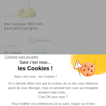
Bec verseur 200 mm
pour jerrican gros
bouchon
Comparer
Comet
Réf : 104336
EN STOCK
(4)
14,90 €
ACHETER