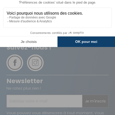
Livraison
Paiements
Expédié sous 72h
Sécurisés
Avantages
Paiement
Carte de fidélité
Plusieurs fois
Suivez-nous !
Newsletter
Ne ratez plus rien !
Je m'inscris
Vous pouvez vous désinscrire à tout moment. Vous