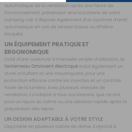
automatique de la ventilation après une heure de
Translucide
fonctionnement, préservant ainsi la batterie de votre
Référence :
008734
camping-car. Il dispose également d’un système d’arrêt
automatique en cas de tension basse ou d’hélice
Teinte vitrage :
Translucide
bloquée.
Prix :
320 €
TTC
UN ÉQUIPEMENT PRATIQUE ET
Disponibilité :
Livraison à Domicile
ERGONOMIQUE
DISPONIBLE EN LIVRAISON : EN STOCK
Doté d'une ouverture à manivelle simple d’utilisation, le
Retrait Magasin
lanterneau Omnivent électrique
DISPONIBLE IMMÉDIATEMENT
inclut également un
DANS 7 MAGASIN(S)
store occultant et une moustiquaire, pour une
protection efficace contre les insectes et un contrôle
AJOUTER AU PANIER
facile de la lumière. Avec plusieurs vitesses de
ventilation, il s’adapte à tous vos besoins, que ce soit
pour un repos au calme ou une aération rapide après la
préparation des repas.
UN DESIGN ADAPTABLE À VOTRE STYLE
Disponible en plusieurs coloris de dôme, il répond à