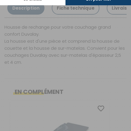
Sur commande : Contactez-nous au 04 68
41 42 42
Description
Fiche technique
Livraiso
Retrait Magasin
Sur commande
Contactez-nous au
Housse de rechange pour votre couchage grand
04 68 41 42 42
confort Duvalay.
AJOUTER AU PANIER
La housse est d'une pièce et comprend la housse de
couette et la housse de sur-matelas. Convient pour les
couchages Duvalay avec sur-matelas d'épaisseur 2,5
66cm Rayé
et 4 cm.
Gris
Référence :
551716
Caractéristiques
Nos modes de livraison
Coloris :
Gris
EN COMPLÉMENT
Longueur :
190
cm
Coloris :
Livraison en MAGASIN
Bleu
GRATUIT
Sous 3 heures pour un produit disponible
Largeur :
66
cm
Largeur :
100 cm
DPD Relais
Prix :
85 €
TTC
2,99 €
2 à 3 jours ouvrés
Disponibilité :
Livraison à Domicile
Longueur :
190 cm