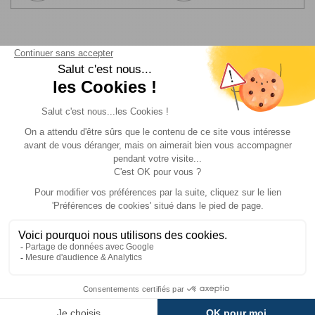
MODÈLE(S)
DU PRODUIT - HOUSSE
SUPPLÉMENTAIRE COUCHAGE GRAND
CONFORT
58 cm Rayé
Gris
Référence :
551856
Coloris :
Gris
Longueur :
200
cm
Largeur :
58
cm
Voir plus +
Prix :
79 €
TTC
Disponibilité :
Livraison à Domicile