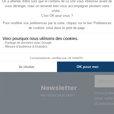
Paiements
Avantages
Sécurisés
Carte de fidélit
Newsletter
Vous pouv
Ne ratez plus rien !
pour cela 
d'utilisatio