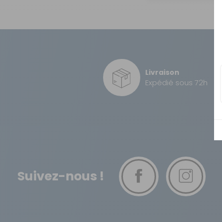
OUVERTURE - RIDEAUX -
MOUSTIQUAIRES
ISOLATION - PROTECTION
SÉCURITÉ
CONFORT CABINE
Livraison
Expédié sous 72h
RANGEMENT
MARCHEPIEDS - QUINCAILLERIE
GUIDES - SPORT - JEUX - ANIMAUX
Suivez-nous !