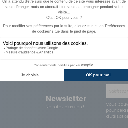
Paiements
Avantages
Sécurisés
Carte de fidélit
Newsletter
Vous pouv
Ne ratez plus rien !
pour cela 
d'utilisatio