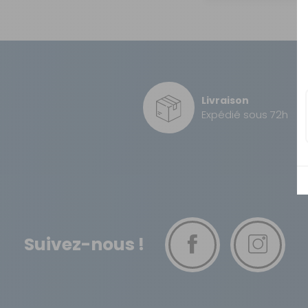
OUVERTURE - RIDEAUX -
MOUSTIQUAIRES
ISOLATION - PROTECTION
SÉCURITÉ
CONFORT CABINE
Livraison
Expédié sous 72h
RANGEMENT
MARCHEPIEDS - QUINCAILLERIE
GUIDES - SPORT - JEUX - ANIMAUX
Suivez-nous !