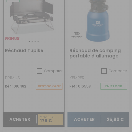
Réchaud Tupike
Réchaud de camping
portable à allumage
Piezo avec coupe-vent
Comparer
Comparer
PRIMUS
KEMPER
Réf : 016482
DESTOCKAGE
Réf : 016558
EN STOCK
274,95 €
25,90 €
ACHETER
ACHETER
179 €