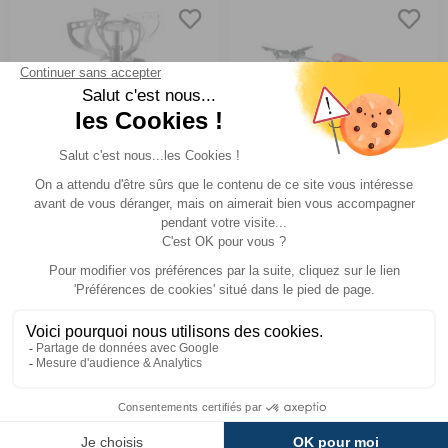
Réchaud de camping
Réchaud à gaz Crux Lite
portable
Piezo pour camping
Comparer
Comparer
KEMPER
Réf : 016557
EN STOCK
Réf : 016450
EN STOCK
19,90 €
54,95 €
ACHETER
ACHETER