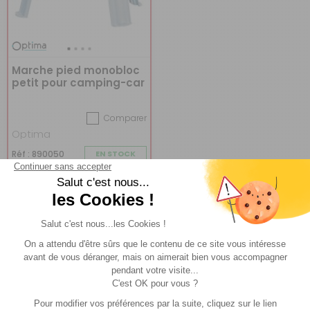
Marche pied monobloc
petit pour camping-car
Comparer
Optima
Réf : 890050
EN STOCK
(6)
13,10 €
ACHETER
10,90 €