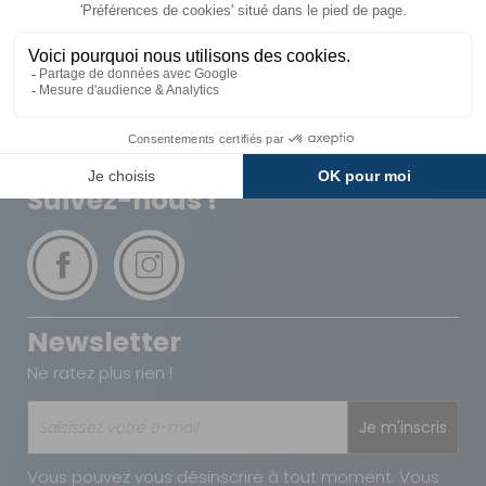
Livraison
Paiements
Expédié sous 72h
Sécurisés
Avantages
Paiement
Carte de fidélité
Plusieurs fois
Suivez-nous !
Newsletter
Ne ratez plus rien !
Je m'inscris
Vous pouvez vous désinscrire à tout moment. Vous