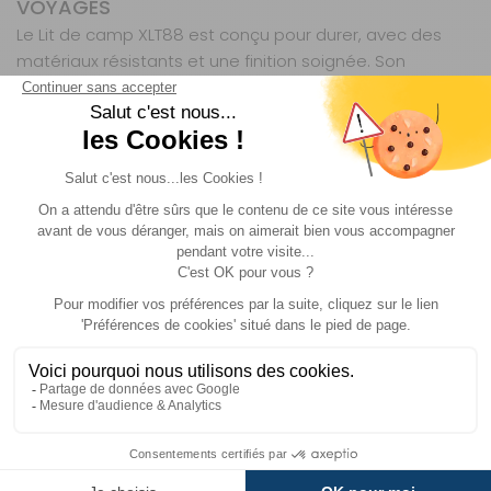
VOYAGES
Le Lit de camp XLT88 est conçu pour durer, avec des
matériaux résistants et une finition soignée. Son
système de montage sans outils réduit les risques
d’usure prématurée, tandis que sa structure en acier
laqué résiste aux chocs et à la corrosion. Que vous
l’utilisiez occasionnellement ou de manière intensive, il
conserve ses performances et son confort au fil des
années. Un choix judicieux pour les voyageurs exigeants,
qui privilégient la qualité et la fiabilité.
Disc-O-Bed est une marque spécialisée dans les
solutions de couchage modulaires et compactes pour
les amateurs de plein air. Reconnue pour son système
de disques breveté, elle propose des lits de camp
robustes, faciles à monter et adaptés aux contraintes
des camping-cars, caravanes et vans. Ses produits
allient innovation, durabilité et praticité, répondant aux
attentes des voyageurs les plus exigeants.