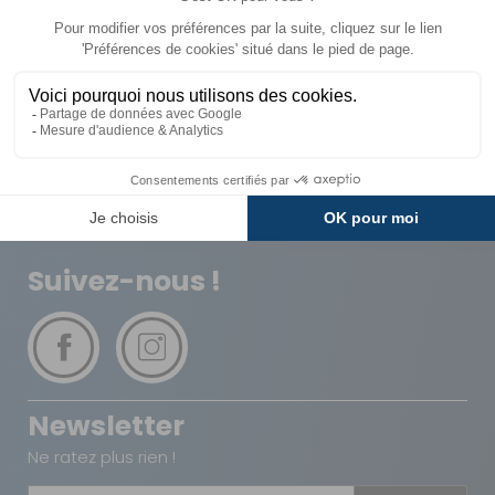
Livraison
Paiements
Expédié sous 72h
Sécurisés
Avantages
Paiement
Carte de fidélité
Plusieurs fois
Suivez-nous !
Newsletter
Ne ratez plus rien !