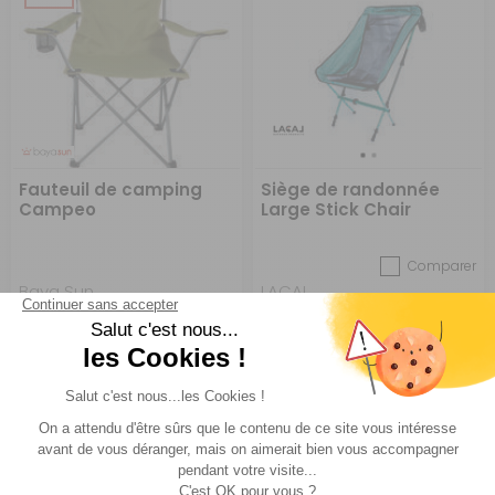
Fauteuil de camping
Siège de randonnée
Campeo
Large Stick Chair
Comparer
Baya Sun
LACAL
Réf : P974933
EN STOCK
Réf : 697163
EN STOCK
A partir de :
CHOISIR LE
134,95 €
ACHETER
9,90 €
MODÈLE