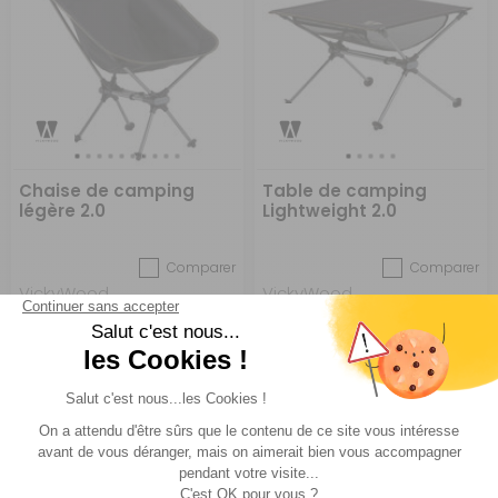
Chaise de camping
Table de camping
légère 2.0
Lightweight 2.0
Comparer
Comparer
VickyWood
VickyWood
Réf : 697372
EN STOCK
Réf : 697373
EN STOCK
59 €
49 €
ACHETER
ACHETER