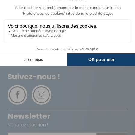
Livraison
Paiements
Expédié sous 72h
Sécurisés
Avantages
Paiement
Carte de fidélité
Plusieurs fois
Suivez-nous !
Newsletter
Ne ratez plus rien !