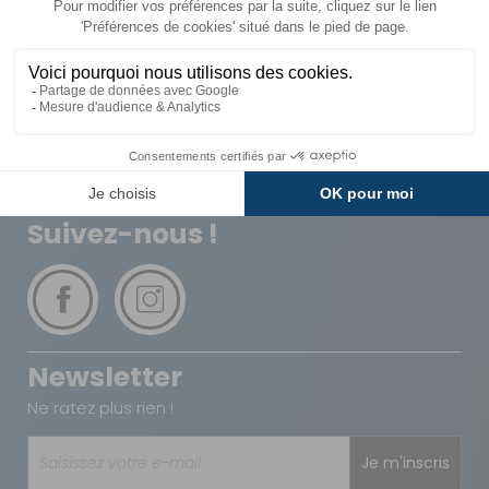
Livraison
Paiements
Expédié sous 72h
Sécurisés
Avantages
Paiement
Carte de fidélité
Plusieurs fois
Suivez-nous !
Newsletter
Ne ratez plus rien !
Je m'inscris