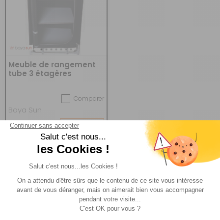
Meuble de rangement
tube 3 étagères
Comparer
Baya Sun
Réf : 697065B
DESTOCKAGE
59,90 €
ACHETER
34,90 €