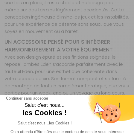
une fois en place, il reste stable et ne bouge pas,
même sur des terrains légèrement accidentés. Cette
conception ingénieuse élimine les jeux et les instabilités,
pour une expérience de détente sans souci, que vous
soyez en mouvement ou à l’arrêt.
UN ACCESSOIRE PENSÉ POUR S’INTÉGRER
HARMONIEUSEMENT À VOTRE ÉQUIPEMENT
Avec son design épuré et ses finitions soignées, le
repose-jambes Eden s’accorde parfaitement avec le
fauteuil Eden, pour une esthétique cohérente dans
votre espace de vie. Son format compact et sa facilité
de montage en font un complément pratique, que vous
partiez pour un week-end ou un voyage au long cours.
Et parce qu’il est vendu séparément, vous pouvez
l’ajouter à votre équipement au moment qui vous
convient, sans avoir à remplacer l’ensemble de votre
mobilier.
DES DIMENSIONS ADAPTÉES À TOUS LES