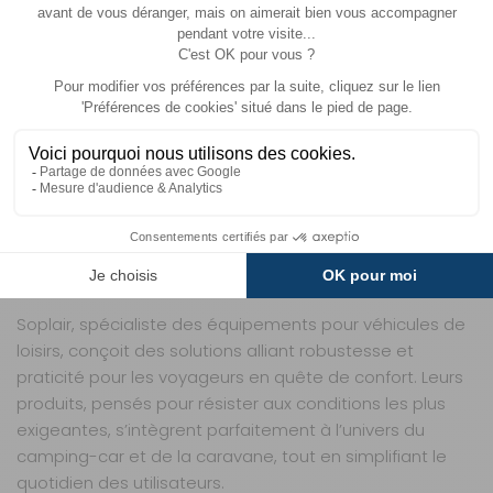
ESPACES
Avec ses dimensions ouvertes de 65 x 60 x 48 cm, ce
repose-jambes s’adapte à la plupart des espaces
intérieurs et extérieurs, sans occuper plus de place
qu’un tabouret classique. Une fois plié, il se range
aisément dans un placard, sous un lit ou même dans un
coffre de toit, pour ne pas encombrer votre espace de
vie lorsque vous ne l’utilisez pas. Son format compact
en fait un allié de choix pour les camping-caristes et
caravaniers soucieux d’optimiser chaque centimètre
carré disponible.
Soplair, spécialiste des équipements pour véhicules de
loisirs, conçoit des solutions alliant robustesse et
praticité pour les voyageurs en quête de confort. Leurs
produits, pensés pour résister aux conditions les plus
exigeantes, s’intègrent parfaitement à l’univers du
camping-car et de la caravane, tout en simplifiant le
quotidien des utilisateurs.