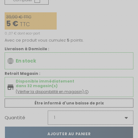
39,90 € TTC
5 €
TTC
0 ,07 € dont eco-part
Avec ce produit vous cumulez
5
points.
Livraison à Domicile :
En stock
Retrait Magasin :
Disponible immédiatement
dans 32 magasin(s)
(Vérifier la disponibilité en magasin)
Être informé d'une baisse de prix
Quantité
AJOUTER AU PANIER