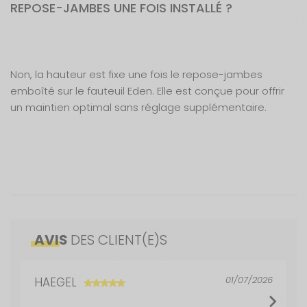
REPOSE-JAMBES UNE FOIS INSTALLÉ ?
Non, la hauteur est fixe une fois le repose-jambes
emboîté sur le fauteuil Eden. Elle est conçue pour offrir
un maintien optimal sans réglage supplémentaire.
Caractéristiques
Nos modes de livraison
Le repose-jambes Eden de Soplair se fixe
Confort optimal en voyage
AVIS
DES CLIENT(E)S
directement sur le fauteuil Eden (vendu
Longueur produit plié :
Livraison en MAGASIN
65 cm
GRATUIT
séparément) grâce à un système d’accroche
Respirabilité 3D mesh
Sous 3 heures pour un produit disponible
mâle/femelle avec blocage, transformant
Longueur :
65 cm
01/07/2026
HAEGEL
instantanément votre siège en chaise longue pour
Structure légère en aluminium
DPD Relais
un confort optimal lors des pauses prolongées en
2,99 €
2 à 3 jours ouvrés