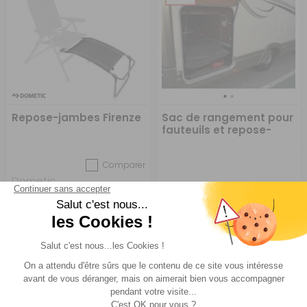
Repose-jambes Firenze
Sac de rangement pour
fauteuils et repose-
jambes
Comparer
Dometic
Réf : 697415
EN STOCK
Réf : P000658
DESTOCKAGE
A partir de :
CHOISIR LE
45 €
ACHETER
11 €
MODÈLE