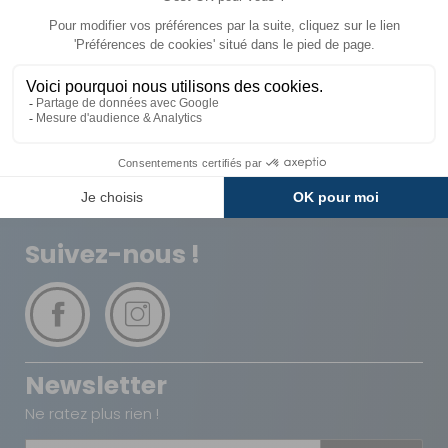
Livraison
Paiements
Expédié sous 72h
Sécurisés
Avantages
Paiement
Carte de fidélité
Plusieurs fois
Suivez-nous !
Newsletter
Ne ratez plus rien !