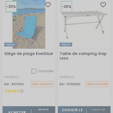
-33%
-25%
Siège de plage Everblue
Table de camping Gap
Less
Comparer
Midland
Midland
Réf : 697090
DESTOCKAGE
Réf : P000692
DESTOCKAGE
(1)
44,90 €
A partir de :
CHOISIR LE
ACHETER