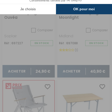
Fauteuil de plage
Chaise de camping
Ouvéa
Moonlight
Comparer
Comparer
Soplair
Midland
Réf : 697227
EN STOCK
Réf : 697088
EN STOCK
(1)
24,90 €
40,90 €
ACHETER
ACHETER