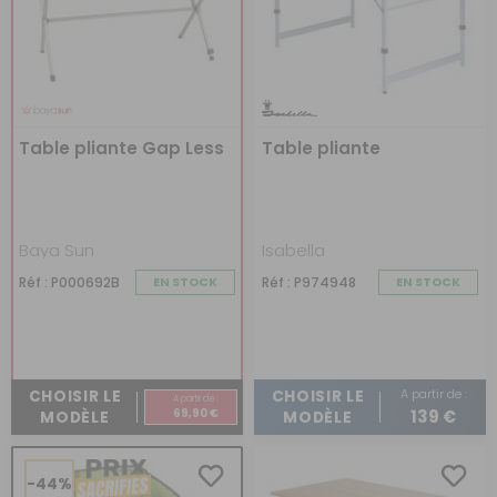
Table pliante Gap Less
Table pliante
Baya Sun
Isabella
Réf : P000692B
EN STOCK
Réf : P974948
EN STOCK
A partir de :
CHOISIR LE
CHOISIR LE
A partir de :
69,90 €
139 €
MODÈLE
MODÈLE
-44%