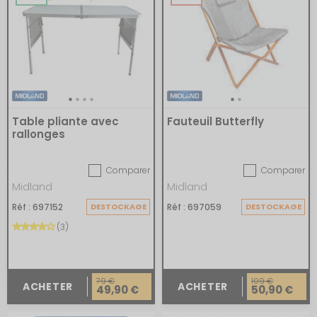
Table pliante avec
Fauteuil Butterfly
rallonges
Comparer
Comparer
Midland
Midland
Réf : 697152
DESTOCKAGE
Réf : 697059
DESTOCKAGE
(3)
79 €
109 €
ACHETER
ACHETER
49,90 €
50,90 €