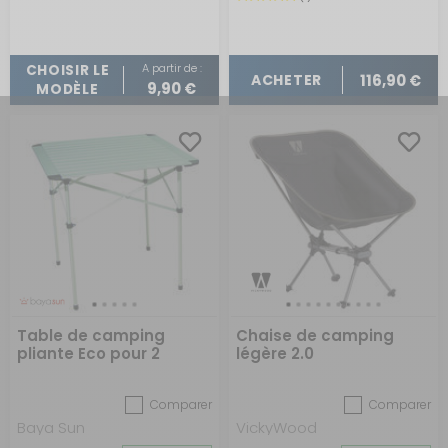
A partir de :
CHOISIR LE
116,90 €
ACHETER
9,90 €
MODÈLE
Table de camping
Chaise de camping
pliante Eco pour 2
légère 2.0
personnes
Comparer
Comparer
Baya Sun
VickyWood