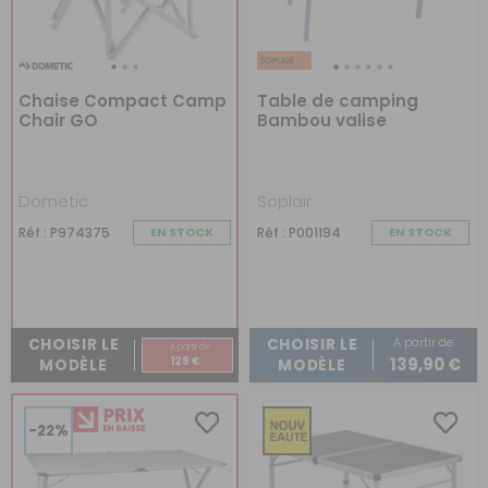
Chaise Compact Camp
Table de camping
Chair GO
Bambou valise
Dometic
Soplair
Réf : P974375
EN STOCK
Réf : P001194
EN STOCK
A partir de :
CHOISIR LE
CHOISIR LE
A partir de :
129 €
139,90 €
MODÈLE
MODÈLE
-22%