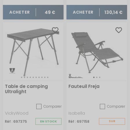
49 €
130,14 €
ACHETER
ACHETER
Table de camping
Fauteuil Freja
Ultralight
Comparer
Comparer
VickyWood
Isabella
Réf : 697375
EN STOCK
Réf : 697158
SUR
COMMANDE