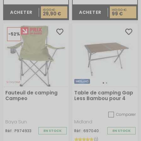
41,90 €
149,90 €
ACHETER
ACHETER
29,90 €
99 €
-52%
Fauteuil de camping
Table de camping Gap
Campeo
Less Bambou pour 4
personnes
Comparer
Baya Sun
Midland
Réf : P974933
EN STOCK
Réf : 697040
EN STOCK
(1)