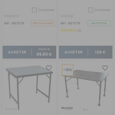
personnes
Comparer
Comparer
Midland
Soplair
Réf : 697076
DESTOCKAGE
Réf : 697075
EN STOCK
(2)
104,30 €
139 €
ACHETER
ACHETER
89,90 €
-13%