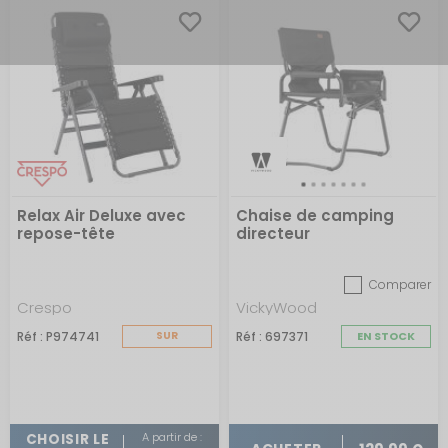
Relax Air Deluxe avec
Chaise de camping
repose-tête
directeur
Comparer
Crespo
VickyWood
Réf : P974741
SUR
Réf : 697371
EN STOCK
COMMANDE
A partir de :
CHOISIR LE