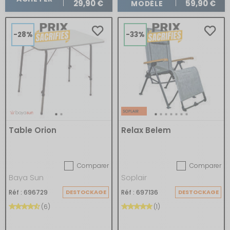
29,90 €
59,90 €
MODÈLE
-28%
-33%
Table Orion
Relax Belem
Comparer
Comparer
Baya Sun
Soplair
Réf : 696729
DESTOCKAGE
Réf : 697136
DESTOCKAGE
(6)
(1)