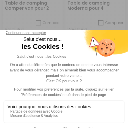
Table de camping
Table de camping
Camper van pour 2
Moderna pour 4
personnes
personnes
Comparer
Comparer
Baya Sun
Westfield
Réf : 697061
EN STOCK
Réf : 697044
DESTOCKAGE
(3)
299,95 €
59,90 €
ACHETER
ACHETER
259,95 €