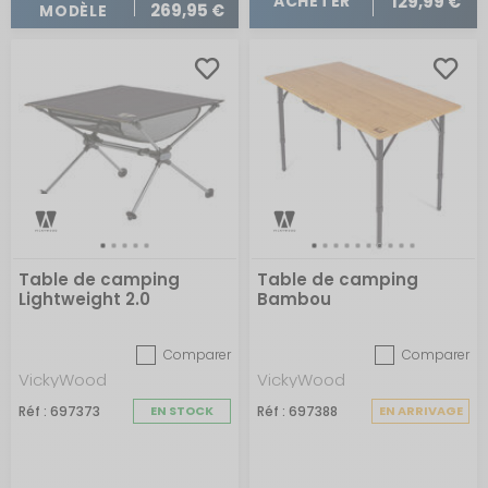
129,99 €
ACHETER
269,95 €
MODÈLE
Table de camping
Table de camping
Lightweight 2.0
Bambou
Comparer
Comparer
VickyWood
VickyWood
Réf : 697373
EN STOCK
Réf : 697388
EN ARRIVAGE