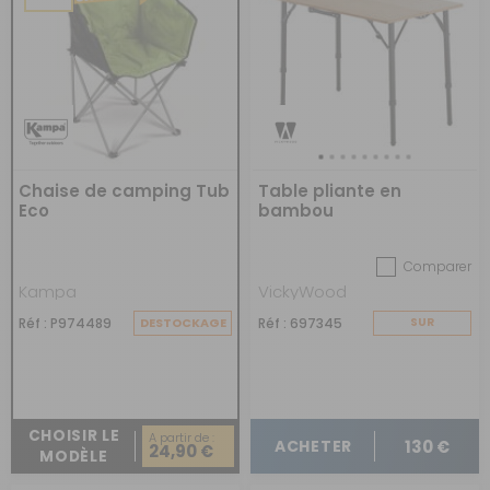
Chaise de camping Tub
Table pliante en
Eco
bambou
Comparer
Kampa
VickyWood
Réf : P974489
DESTOCKAGE
Réf : 697345
SUR
COMMANDE
CHOISIR LE
A partir de :
130 €
ACHETER
24,90 €
MODÈLE