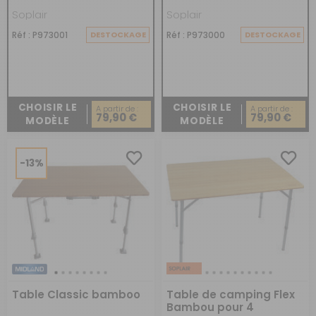
Soplair
Soplair
Réf : P973001
DESTOCKAGE
Réf : P973000
DESTOCKAGE
CHOISIR LE
CHOISIR LE
A partir de :
A partir de :
79,90 €
79,90 €
MODÈLE
MODÈLE
-13%
Table Classic bamboo
Table de camping Flex
Bambou pour 4