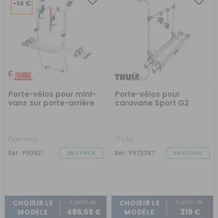
-14 €
Porte-vélos pour mini-
Porte-vélos pour
vans sur porte-arrière
caravane Sport G2
Fiamma
Thule
Réf : P90521
EN STOCK
Réf : P972767
EN STOCK
A partir de :
A partir de :
CHOISIR LE
CHOISIR LE
486,56 €
319 €
MODÈLE
MODÈLE