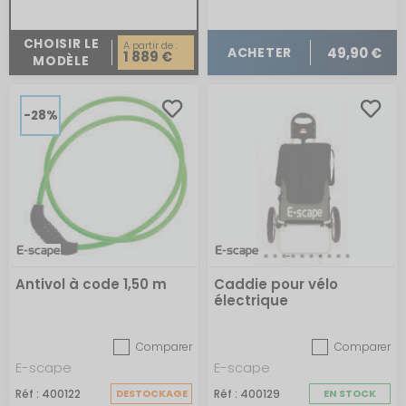
CHOISIR LE
A partir de :
49,90 €
ACHETER
1 889 €
MODÈLE
-28%
Antivol à code 1,50 m
Caddie pour vélo
électrique
Comparer
Comparer
E-scape
E-scape
Réf : 400122
DESTOCKAGE
Réf : 400129
EN STOCK