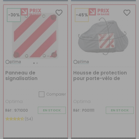
-30%
-45%
Panneau de
Housse de protection
signalisation
pour porte-vélo de
réfléchissant
camping-car
Comparer
Optima
Optima
Réf : 971000
EN STOCK
Réf : P001111
EN STOCK
(54)