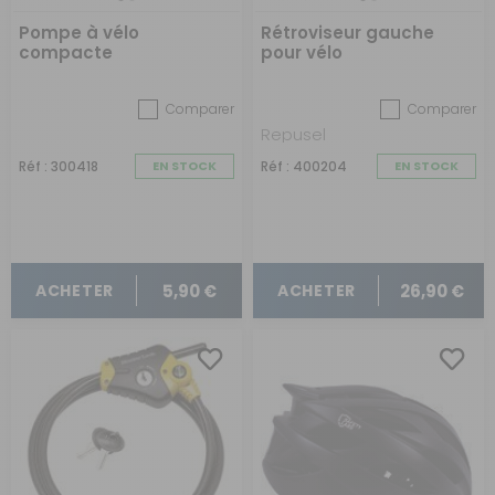
Pompe à vélo
Rétroviseur gauche
compacte
pour vélo
Comparer
Comparer
Repusel
Réf : 300418
EN STOCK
Réf : 400204
EN STOCK
5,90 €
26,90 €
ACHETER
ACHETER