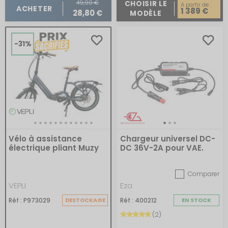
49,90 €
CHOISIR LE
A partir de :
ACHETER
1 389 €
28,80 €
MODÈLE
-31%
Vélo à assistance
Chargeur universel DC-
électrique pliant Muzy
DC 36V-2A pour VAE.
20 pouces
Comparer
VEPLI
Eza
Réf : P973029
DESTOCKAGE
Réf : 400212
EN STOCK
(2)