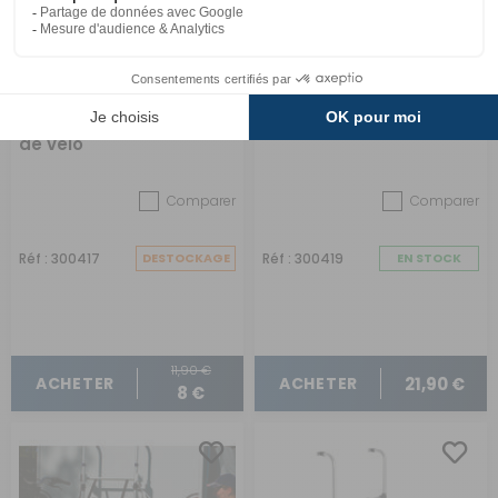
Lubrifiant pour chaîne
Sacoche de selle vélo
de vélo
Comparer
Comparer
Réf : 300417
DESTOCKAGE
Réf : 300419
EN STOCK
11,90 €
21,90 €
ACHETER
ACHETER
8 €