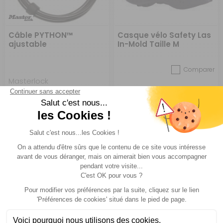
Câble PYTHON™
Casque vélo Safety Las
ajustable
In-Mold Taille M
Comparer
Masterlock
Réf : P000996
EN STOCK
Réf : 300415
EN STOCK
A partir de :
CHOISIR LE
49,90 €
ACHETER
40,90 €
MODÈLE
-32%