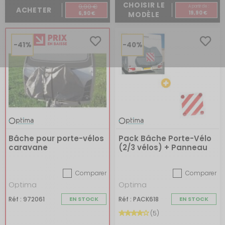
CHOISIR LE
9,90 €
A partir de :
ACHETER
19,90 €
6,90 €
MODÈLE
-41%
-40%
Bâche pour porte-vélos
Pack Bâche Porte-Vélo
caravane
(2/3 vélos) + Panneau
de signalisation
Comparer
Comparer
Optima
Optima
Réf : 972061
EN STOCK
Réf : PACK618
EN STOCK
(5)