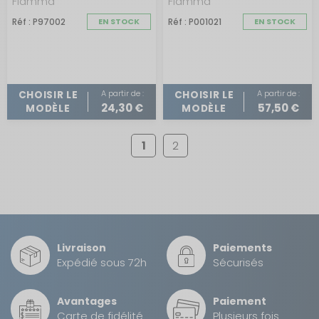
Fiamma
Fiamma
Réf : P97002
EN STOCK
Réf : P001021
EN STOCK
A partir de :
A partir de :
CHOISIR LE
CHOISIR LE
24,30 €
57,50 €
MODÈLE
MODÈLE
1
2
Livraison
Paiements
Expédié sous 72h
Sécurisés
Avantages
Paiement
Carte de fidélité
Plusieurs fois