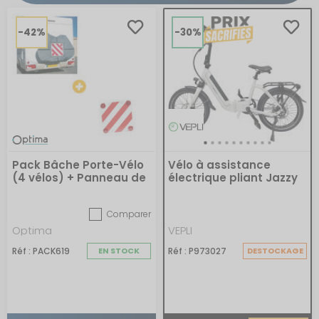
-42%
-30%
Pack Bâche Porte-Vélo
Vélo à assistance
(4 vélos) + Panneau de
électrique pliant Jazzy
signalisation
Comparer
Optima
VEPLI
Réf : PACK619
EN STOCK
Réf : P973027
DESTOCKAGE