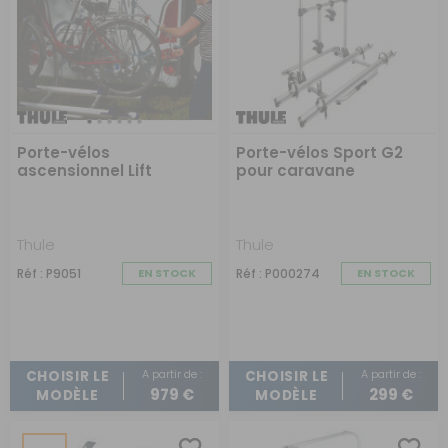
Porte-vélos
Porte-vélos Sport G2
ascensionnel Lift
pour caravane
Version 2016
Thule
Thule
Réf : P9051
EN STOCK
Réf : P000274
EN STOCK
A partir de :
A partir de :
CHOISIR LE
CHOISIR LE
979 €
299 €
MODÈLE
MODÈLE