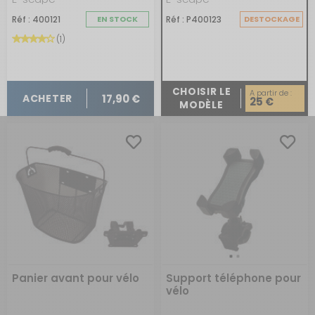
Réf : 400121
EN STOCK
Réf : P400123
DESTOCKAGE
(1)
CHOISIR LE
A partir de :
17,90 €
ACHETER
25 €
MODÈLE
Panier avant pour vélo
Support téléphone pour
vélo