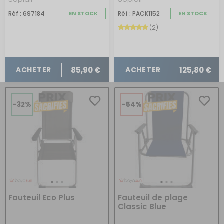
Réf : 697184
EN STOCK
Réf : PACK1152
EN STOCK
(2)
85,90 €
125,80 €
ACHETER
ACHETER
-32%
-54%
Fauteuil Eco Plus
Fauteuil de plage
Classic Blue