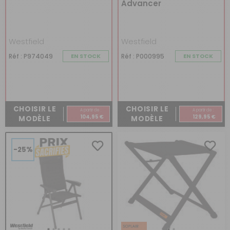
Advancer
Westfield
Westfield
Réf : P974049
EN STOCK
Réf : P000995
EN STOCK
CHOISIR LE
CHOISIR LE
A partir de :
A partir de :
104,95 €
129,95 €
MODÈLE
MODÈLE
-25%