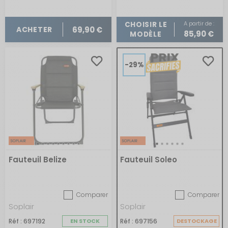
A partir de :
CHOISIR LE
69,90 €
ACHETER
85,90 €
MODÈLE
-29%
Fauteuil Belize
Fauteuil Soleo
Comparer
Comparer
Soplair
Soplair
Réf : 697192
EN STOCK
Réf : 697156
DESTOCKAGE