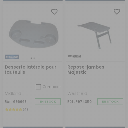
Desserte latérale pour
Repose-jambes
fauteuils
Majestic
Comparer
Midland
Westfield
Réf : 696668
EN STOCK
Réf : P974050
EN STOCK
(6)