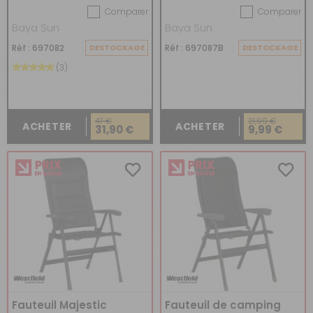
Comparer
Comparer
Baya Sun
Baya Sun
Réf : 697082
DESTOCKAGE
Réf : 697087B
DESTOCKAGE
(3)
47 €
21,90 €
ACHETER
ACHETER
31,90 €
9,99 €
Fauteuil Majestic
Fauteuil de camping