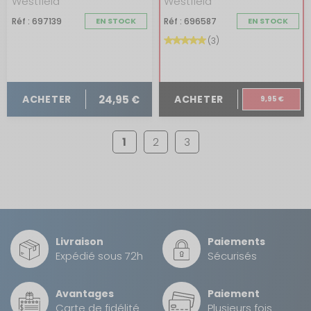
Westfield
Westfield
Réf : 697139
EN STOCK
Réf : 696587
EN STOCK
(3)
24,95 €
ACHETER
ACHETER
9,95 €
1
2
3
Livraison
Paiements
Expédié sous 72h
Sécurisés
Avantages
Paiement
Carte de fidélité
Plusieurs fois