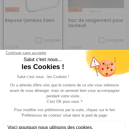
Repose-jambes Eden
Sac de rangement pour
fauteuil
Comparer
Comparer
Soplair
Soplair
Réf : 697155
DESTOCKAGE
Réf : 721034
EN STOCK
(3)
39,90 €
26,90 €
ACHETER
ACHETER
5 €
-31%