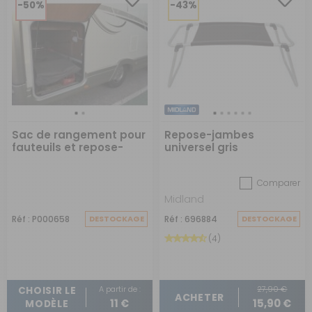
-50%
-43%
Sac de rangement pour
Repose-jambes
fauteuils et repose-
universel gris
jambes
Comparer
Midland
Réf : P000658
DESTOCKAGE
Réf : 696884
DESTOCKAGE
(4)
A partir de :
27,90 €
CHOISIR LE
ACHETER
11 €
15,90 €
MODÈLE