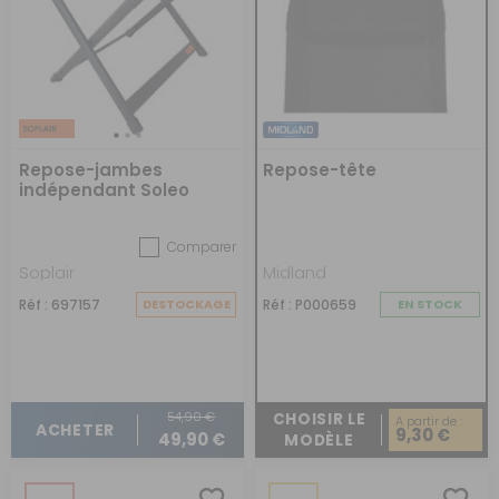
Repose-jambes
Repose-tête
indépendant Soleo
Comparer
Soplair
Midland
Réf : 697157
DESTOCKAGE
Réf : P000659
EN STOCK
54,90 €
CHOISIR LE
A partir de :
ACHETER
9,30 €
49,90 €
MODÈLE