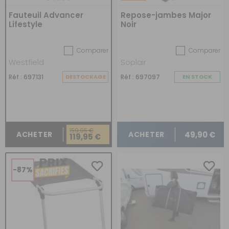
Fauteuil Advancer
Repose-jambes Major
Lifestyle
Noir
Comparer
Comparer
Westfield
Soplair
Réf : 697131
DESTOCKAGE
Réf : 697097
EN STOCK
159,95 €
49,90 €
ACHETER
ACHETER
119,95 €
-87%