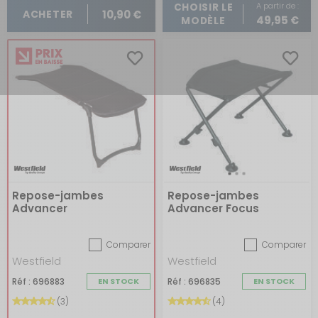
A partir de :
CHOISIR LE
10,90 €
ACHETER
49,95 €
MODÈLE
Repose-jambes
Repose-jambes
Advancer
Advancer Focus
Comparer
Comparer
Westfield
Westfield
Réf : 696883
EN STOCK
Réf : 696835
EN STOCK
(3)
(4)