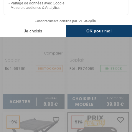
Coussin cervical
Repose-jambes Ultimo
Comparer
Soplair
Soplair
Réf : 697151
DESTOCKAGE
Réf : P974055
EN STOCK
12,90 €
A partir de :
CHOISIR LE
ACHETER
8,90 €
39,90 €
MODÈLE
-9%
-51%