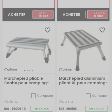
35 €
26,30 €
ACHETER
ACHETER
19,90 €
16,90 €
Marchepied pliable
Marchepied aluminium
Scabo pour camping-
pliant XL pour camping-
car
car
Comparer
Comparer
Optima
Optima
Réf : 890064G
EN STOCK
Réf : 890168
EN STOCK