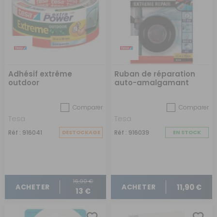
Adhésif extrême
Ruban de réparation
outdoor
auto-amalgamant
Comparer
Comparer
Tesa
Tesa
Réf : 916041
DESTOCKAGE
Réf : 916039
EN STOCK
16,90 €
11,90 €
ACHETER
ACHETER
13 €