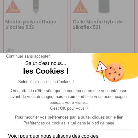
Mastic polyuréthane
Colle Mastic hybride
Sikaflex 522
Sikaflex 521
Sika
Sika
Réf : P9143
EN STOCK
Réf : P001125
EN STOCK
CHOISIR LE
CHOISIR LE
A partir de :
A partir de :
12,90 €
12,90 €
MODÈLE
MODÈLE