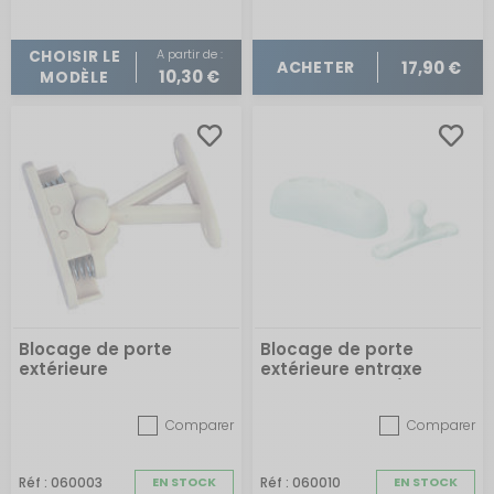
A partir de :
CHOISIR LE
17,90 €
ACHETER
10,30 €
MODÈLE
Blocage de porte
Blocage de porte
extérieure
extérieure entraxe
femelle 40 mm/mâle 42
mm
Comparer
Comparer
Réf : 060003
EN STOCK
Réf : 060010
EN STOCK