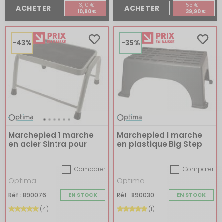
13,10 €
55 €
ACHETER
ACHETER
10,90 €
39,90 €
-43%
-35%
Marchepied 1 marche
Marchepied 1 marche
en acier Sintra pour
en plastique Big Step
camping-car
Comparer
Comparer
Optima
Optima
Réf : 890076
EN STOCK
Réf : 890030
EN STOCK
(4)
(1)