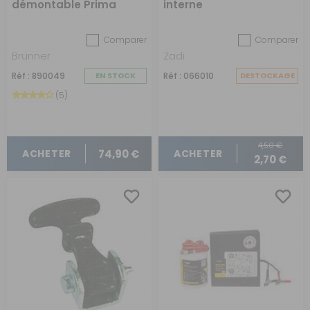
démontable Prima
interne
Comparer
Comparer
Brunner
Zadi
Réf : 890049
EN STOCK
Réf : 066010
DESTOCKAGE
(5)
4,50 €
74,90 €
ACHETER
ACHETER
2,70 €