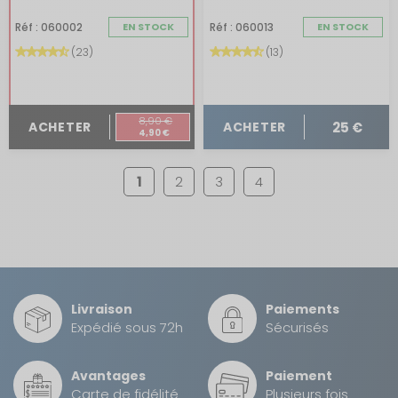
Réf : 060002
EN STOCK
Réf : 060013
EN STOCK
(23)
(13)
8,90 €
25 €
ACHETER
ACHETER
4,90 €
1
2
3
4
Livraison
Paiements
Expédié sous 72h
Sécurisés
Avantages
Paiement
Carte de fidélité
Plusieurs fois