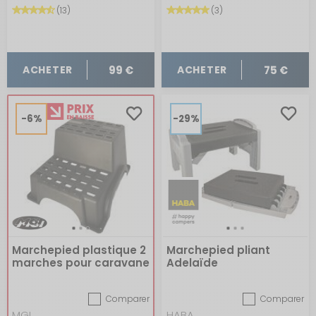
(13)
(3)
99 €
75 €
ACHETER
ACHETER
-6%
-29%
Marchepied plastique 2
Marchepied pliant
marches pour caravane
Adelaïde
Comparer
Comparer
MGI
HABA