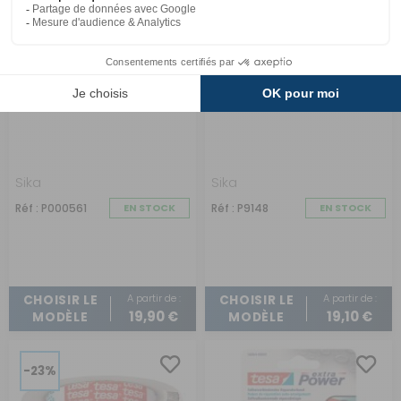
Mastic Sikaflex 515
Mastic en bande
Sika
Sika
Réf : P000561
EN STOCK
Réf : P9148
EN STOCK
A partir de :
A partir de :
CHOISIR LE
CHOISIR LE
19,90 €
19,10 €
MODÈLE
MODÈLE
-23%