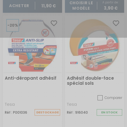
A partir de :
CHOISIR LE
11,90 €
ACHETER
3,90 €
MODÈLE
-20%
Anti-dérapant adhésif
Adhésif double-face
spécial sols
Comparer
Tesa
Tesa
Réf : P001036
DESTOCKAGE
Réf : 916040
EN STOCK