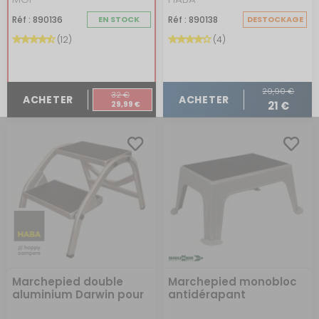
Réf : 890136
EN STOCK
Réf : 890138
DESTOCKAGE
(12)
(4)
29,90 €
32 €
ACHETER
ACHETER
21 €
29,99 €
Marchepied double
Marchepied monobloc
aluminium Darwin pour
antidérapant
camping-car