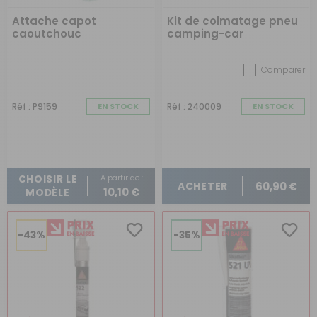
Attache capot
Kit de colmatage pneu
caoutchouc
camping-car
Comparer
Réf : P9159
EN STOCK
Réf : 240009
EN STOCK
A partir de :
CHOISIR LE
60,90 €
ACHETER
10,10 €
MODÈLE
-43%
-35%