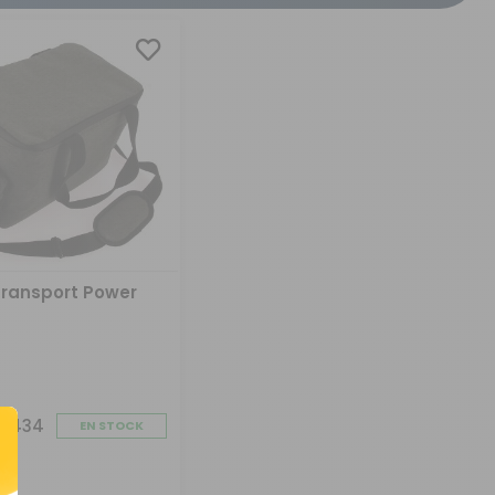
CRÉER UN COMPTE
ou
SUIVI DE COMMANDE INVITÉ
transport Power
74434
EN STOCK