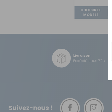
OUVERTURE - RIDEAUX -
MOUSTIQUAIRES
CHOISIR LE
ISOLATION - PROTECTION
MODÈLE
SÉCURITÉ
CONFORT CABINE
RANGEMENT
MARCHEPIEDS - QUINCAILLERIE
Livraison
Expédié sous 72h
GUIDES - SPORT - JEUX - ANIMAUX
Suivez-nous !