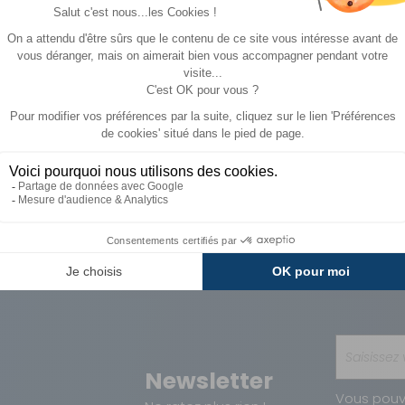
A partir de :
A partir de :
CHOISIR LE
CHOISI
243,90 €
79,90 €
MODÈLE
MODÈ
Paiements
Avantages
Sécurisés
Carte de fidélit
Newsletter
Vous pouv