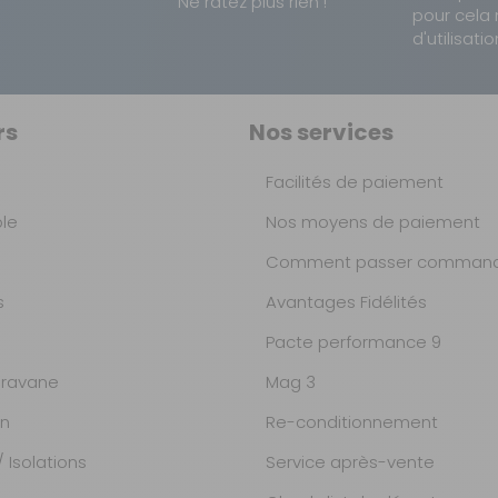
Ne ratez plus rien !
pour cela 
d'utilisatio
rs
Nos services
Facilités de paiement
ble
Nos moyens de paiement
Comment passer command
s
Avantages Fidélités
Pacte performance 9
ravane
Mag 3
on
Re-conditionnement
 Isolations
Service après-vente