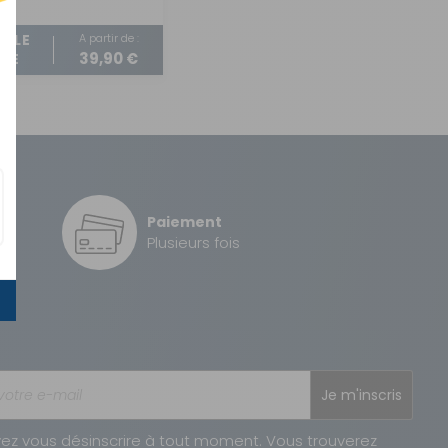
A partir de :
R LE
39,90 €
LE
Paiement
é
Plusieurs fois
Je m'inscris
ez vous désinscrire à tout moment. Vous trouverez