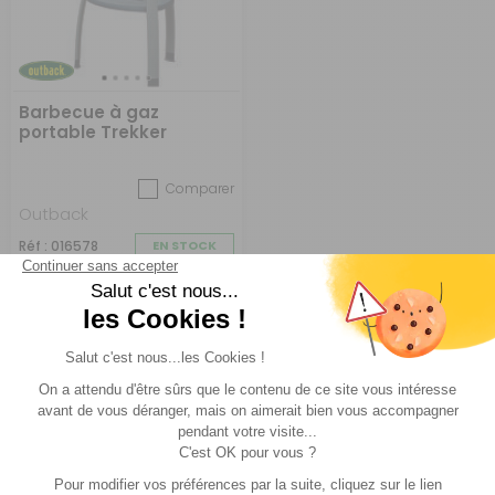
Barbecue à gaz
portable Trekker
Comparer
Outback
Réf : 016578
EN STOCK
149 €
ACHETER