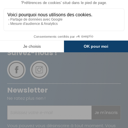
Livraison
Paiements
Expédié sous 72h
Sécurisés
Avantages
Paiement
Carte de fidélité
Plusieurs fois
Suivez-nous !
Newsletter
Ne ratez plus rien !
Je m'inscris
Vous pouvez vous désinscrire à tout moment. Vous