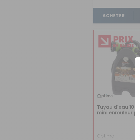
OUVERTURE - RIDEAUX -
MOUSTIQUAIRES
ACHETER
ISOLATION - PROTECTION
SÉCURITÉ
CONFORT CABINE
RANGEMENT
MARCHEPIEDS - QUINCAILLERIE
GUIDES - SPORT - JEUX - ANIMAUX
Tuyau d'eau 10 
mini enrouleur p
camping-car
Optima