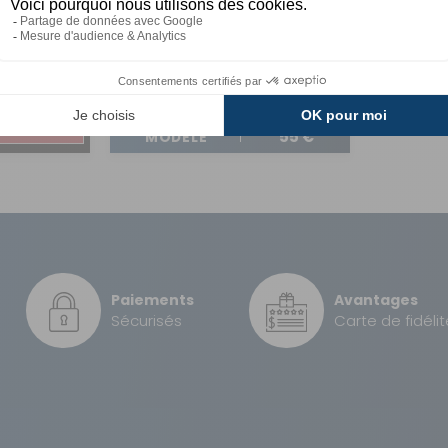
Réf : P974047
EN STOCK
EN STOCK
A partir de :
CHOISIR LE
20,90 €
55 €
MODÈLE
Paiements
Avantages
Sécurisés
Carte de fidélit