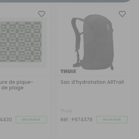
CRÉER UN COMPTE
ou
SUIVI DE COMMANDE INVITÉ
ure de pique-
Sac d'hydratation AllTrail
t de plage
Thule
74430
Réf : P974379
EN STOCK
EN STOCK