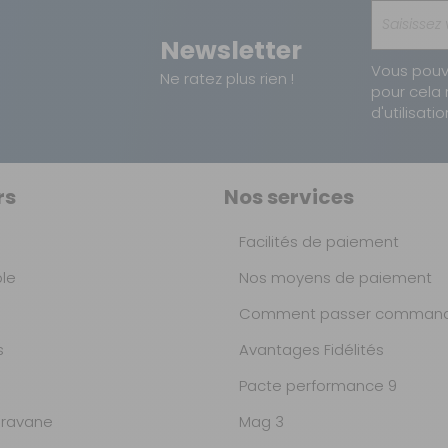
Newsletter
Vous pouv
Ne ratez plus rien !
pour cela 
d'utilisatio
rs
Nos services
Facilités de paiement
ble
Nos moyens de paiement
Comment passer command
s
Avantages Fidélités
Pacte performance 9
ravane
Mag 3