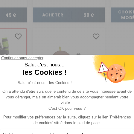
CHOISI
49 €
59 €
ACHETER
MODÈ
m avec
Popote de camping car
our
Comparer
Incasa