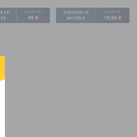
A partir de :
A partir de :
R LE
CHOISIR LE
85 €
79,95 €
LE
MODÈLE