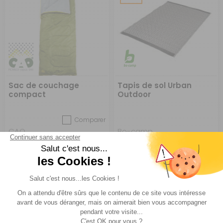
Sac de couchage
Tapis de sol Urban
compact
Outdoor
Comparer
CAO
Bo-camp
Réf : 697212
EN STOCK
Réf : P973045
DESTOCKAGE
A partir de :
CHOISIR LE
41,90 €
ACHETER
32,95 €
MODÈLE