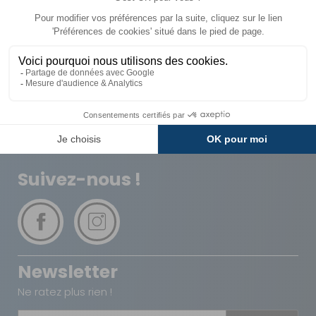
Livraison
Paiements
Expédié sous 72h
Sécurisés
Avantages
Paiement
Carte de fidélité
Plusieurs fois
Suivez-nous !
Newsletter
Ne ratez plus rien !