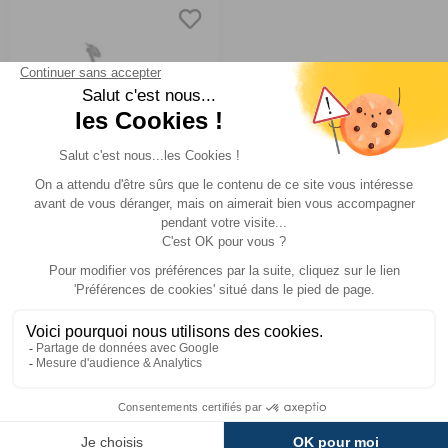
Porte-vélos compact
TX2 Premium
Comparer
Spinder
Réf : 942400
EN STOCK
599 €
ACHETER