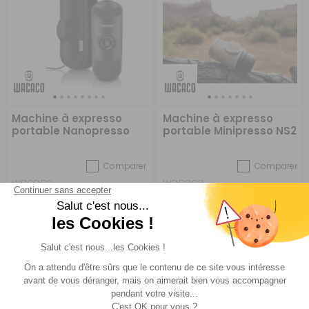
Machine à expresso
Machine à expresso
portable Nanopresso
portable Minipresso NS2
Comparer
Comparer
wacaco
wacaco
Réf : 086184
EN STOCK
Réf : 086183
EN STOCK
98,90 €
65,99 €
ACHETER
ACHETER