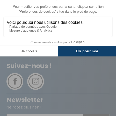
Livraison
Paiements
Expédié sous 72h
Sécurisés
Avantages
Paiement
Carte de fidélité
Plusieurs fois
Suivez-nous !
Newsletter
Ne ratez plus rien !