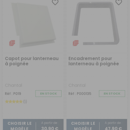
Capot pour lanterneau
Encadrement pour
à poignée
lanterneau à poignée
Chantal
Chantal
Réf : P019
EN STOCK
Réf : P000135
EN STOCK
(1)
A partir de :
A partir de :
CHOISIR LE
CHOISIR LE
30,90 €
47,90 €
MODÈLE
MODÈLE