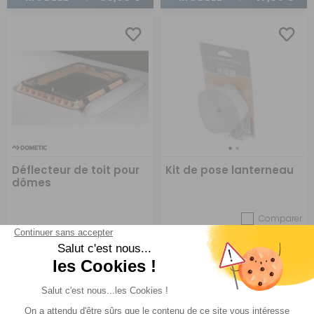
Déflecteur de toit pour
Kit de pose lanterneau
dômes
Comparer
Dometic
Réf : P031
EN STOCK
Réf : 008017
EN STOCK