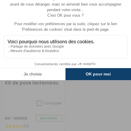
A partir de :
CHOISIR LE
13 €
ACHETER
83 €
MODÈLE
Kit de pose lanterneau
Comparer
Réf : 008000
EN STOCK
(17)