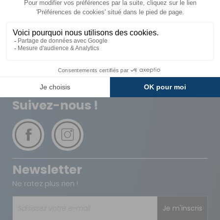
Livraison
Paiements
Expédié sous 72h
Sécurisés
Avantages
Paiement
Carte de fidélité
Plusieurs fois
Suivez-nous !
Newsletter
Ne ratez plus rien !
Je m'inscris