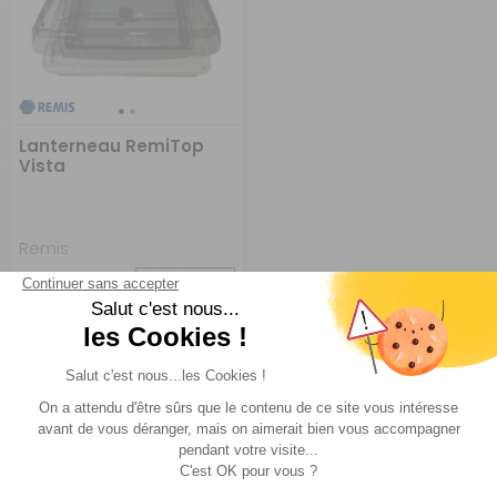
Lanterneau RemiTop
Vista
Remis
Réf : P008410
EN STOCK
A partir de :
CHOISIR LE
171,90 €
MODÈLE