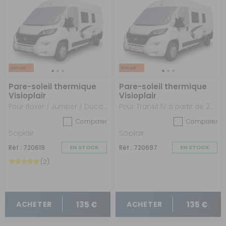
Pare-soleil thermique
Pare-soleil thermique
Visioplair
Visioplair
Pour Boxer / Jumper / Ducato X250/290 à partir de 07/2006
Pour Transit IV à partir de 2014
Comparer
Comparer
Soplair
Soplair
Réf : 720619
EN STOCK
Réf : 720697
EN STOCK
(2)
135 €
135 €
ACHETER
ACHETER