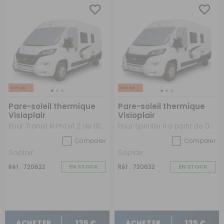
Pare-soleil thermique
Pare-soleil thermique
Visioplair
Visioplair
Pour Transit III Ph1 et 2 de 1994 à 2014
Pour Sprinter II à partir de 06/2006
Comparer
Comparer
Soplair
Soplair
Réf : 720622
EN STOCK
Réf : 720632
EN STOCK
135 €
135 €
ACHETER
ACHETER