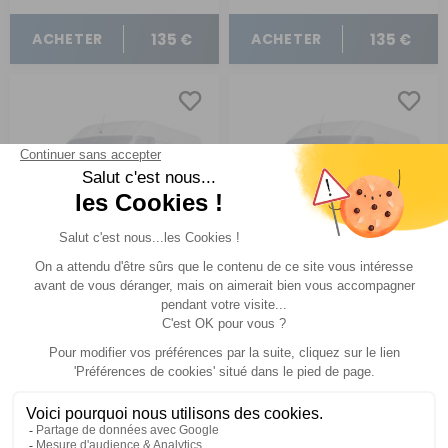
135 €
135 €
ACHETER
ACHETER
Pare-soleil thermique
Pare-soleil thermique
Visioplair
Visioplair
Pour Master III de 04/2010 à 2024
Pour Master II de 1998 à 04/2010
Comparer
Comparer
Soplair
Soplair
Réf : 720633
EN ARRIVAGE
Réf : 720623
SUR
COMMANDE