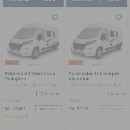
Pare-soleil thermique
Pare-soleil thermique
Visioplair
Visioplair
Pour Boxer / Jumper / Ducato X230/244 de 1994 à 2006
Pour Master iV à partir de 2024
Comparer
Comparer
Soplair
Soplair
Réf : 720618
EN STOCK
Réf : 721135
EN ARRIVAGE
(2)