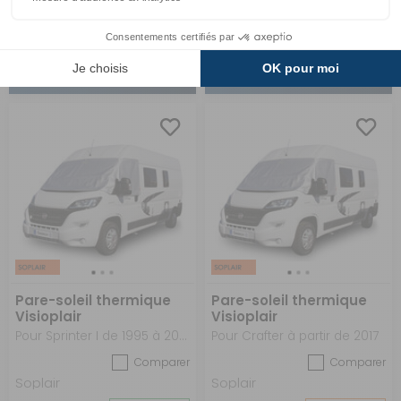
135 €
135 €
ACHETER
ACHETER
Pare-soleil thermique
Pare-soleil thermique
Visioplair
Visioplair
Pour Sprinter I de 1995 à 2006
Pour Crafter à partir de 2017
Comparer
Comparer
Soplair
Soplair