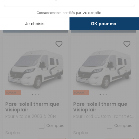
135 €
135 €
ACHETER
ACHETER
Pare-soleil thermique
Pare-soleil thermique
Visioplair
Visioplair
Pour Vito de 2003 à 2014
Pour Ford Custom Transit et Tourneo de 2012 à 2024
Comparer
Comparer
Soplair
Soplair