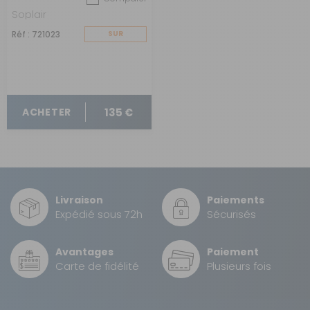
Soplair
Réf : 721023
SUR
COMMANDE
135 €
ACHETER
Livraison
Paiements
Expédié sous 72h
Sécurisés
Avantages
Paiement
Carte de fidélité
Plusieurs fois