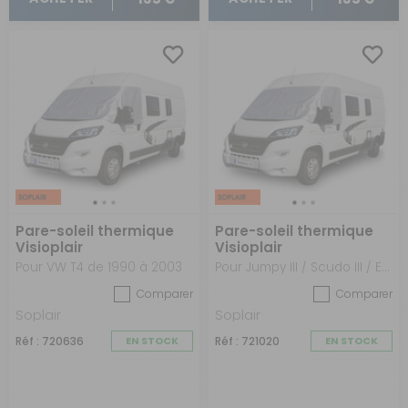
Pare-soleil thermique
Pare-soleil thermique
Visioplair
Visioplair
Pour VW T4 de 1990 à 2003
Pour Jumpy III / Scudo III / Expert III / Pro Ace II à partir de 2016
Comparer
Comparer
Soplair
Soplair
Réf : 720636
EN STOCK
Réf : 721020
EN STOCK