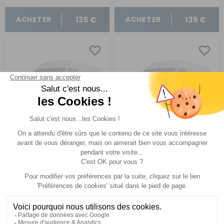
135 €
135 €
ACHETER
ACHETER
Pare-soleil thermique
Pare-soleil thermique
Visioplair
Visioplair
Pour Jumpy II / Scudo II / Expert II / Pro Ace de 2007 à 2016
Pour Trafic II de 2001 à 2014
Comparer
Comparer
Soplair
Soplair
Réf : 721019
EN STOCK
Réf : 720639
SUR
COMMANDE