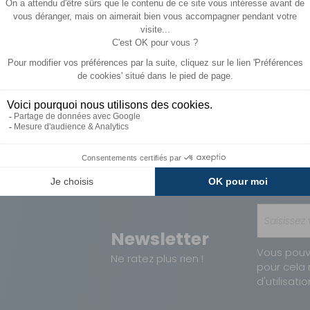
Paiements
Avantages
Sécurisés
Carte de fidélit
Newsletter
Vous pouv
Ne ratez plus rien !
pour cela 
d'utilisatio