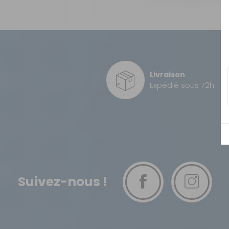
OUVERTURE - RIDEAUX -
MOUSTIQUAIRES
ISOLATION - PROTECTION
SÉCURITÉ
CONFORT CABINE
Livraison
Expédié sous 72h
RANGEMENT
MARCHEPIEDS - QUINCAILLERIE
GUIDES - SPORT - JEUX - ANIMAUX
Suivez-nous !