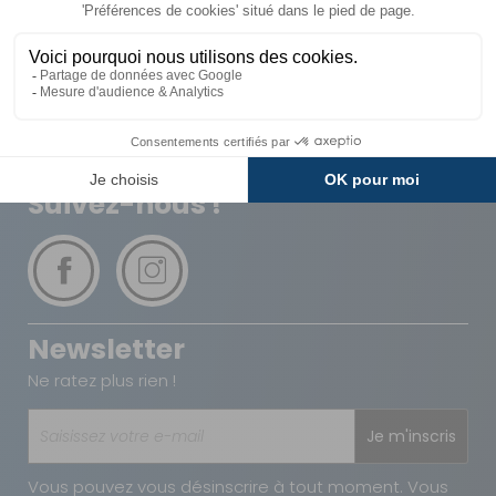
Livraison
Paiements
Expédié sous 72h
Sécurisés
Avantages
Paiement
Carte de fidélité
Plusieurs fois
Suivez-nous !
Newsletter
Ne ratez plus rien !
Je m'inscris
Vous pouvez vous désinscrire à tout moment. Vous