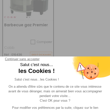
Barbecue gaz Premier
Comparer
Cobb
Réf : 016436
DESTOCKAGE
(1)
215 €
ACHETER
139 €